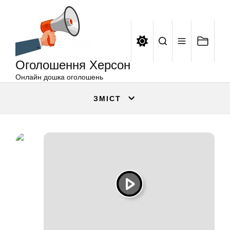
Оголошення
Перейти
Херсон
до
вмісту
Оголошення Херсон
Онлайн дошка оголошень
ЗМІСТ