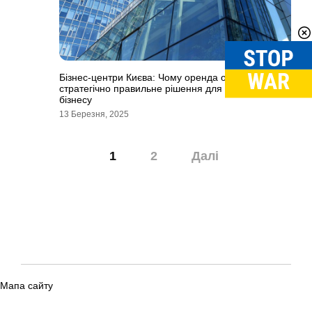
Бізнес-центри Києва: Чому оренда офісу — це
стратегічно правильне рішення для вашого
бізнесу
13 Березня, 2025
Навігація
1
2
Далі
записів
Мапа сайту