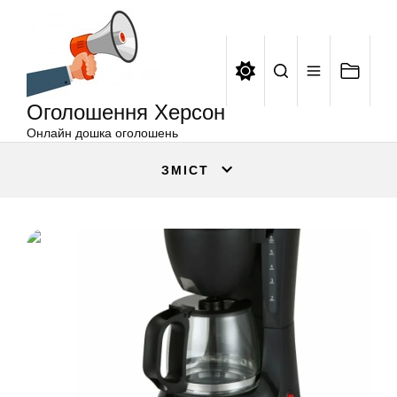
Оголошення
Перейти
Херсон
до
вмісту
Оголошення Херсон
Онлайн дошка оголошень
ЗМІСТ