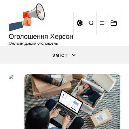
Оголошення
Перейти
Херсон
до
вмісту
Оголошення Херсон
Онлайн дошка оголошень
ЗМІСТ