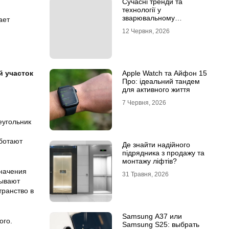
Сучасні тренди та
технології у
зварювальному
ает
обладнанні: інтернет-
12 Червня, 2026
магазин Аргон
Apple Watch та Айфон 15
й участок
Про: ідеальний тандем
для активного життя
7 Червня, 2026
еугольник
ботают
Де знайти надійного
підрядника з продажу та
монтажу ліфтів?
значения
31 Травня, 2026
вывают
транство в
Samsung A37 или
ого.
Samsung S25: выбрать