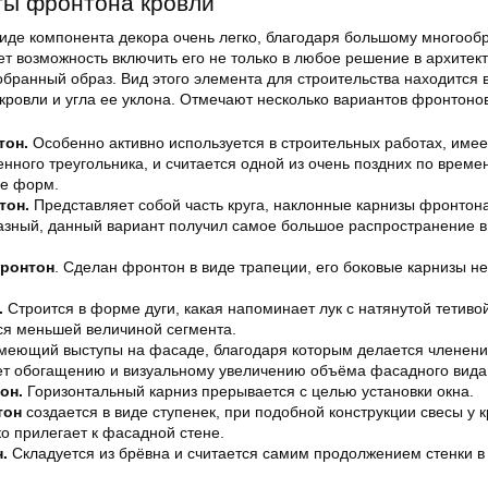
ты фронтона кровли
иде компонента декора очень легко, благодаря большому многооб
ет возможность включить его не только в любое решение в архитек
добранный образ. Вид этого элемента для строительства находится 
кровли и угла ее уклона. Отмечают несколько вариантов фронтонов
тон.
Особенно активно используется в строительных работах, имее
нного треугольника, и считается одной из очень поздних по време
ре форм.
тон.
Представляет собой часть круга, наклонные карнизы фронтона
азный, данный вариант получил самое большое распространение в
ронтон
. Сделан фронтон в виде трапеции, его боковые карнизы не
.
Строится в форме дуги, какая напоминает лук с натянутой тетивой
тся меньшей величиной сегмента.
меющий выступы на фасаде, благодаря которым делается членени
ает обогащению и визуальному увеличению объёма фасадного вида
он.
Горизонтальный карниз прерывается с целью установки окна.
тон
создается в виде ступенек, при подобной конструкции свесы у 
ко прилегает к фасадной стене.
.
Складуется из брёвна и считается самим продолжением стенки 