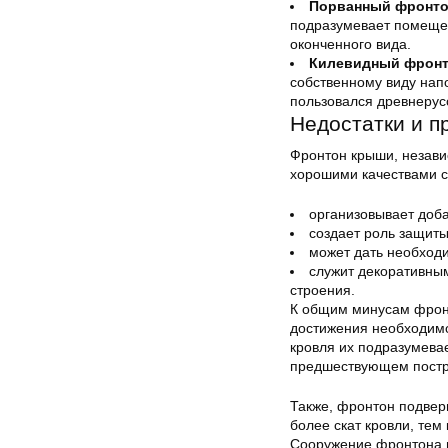
Порванный фронто
подразумевает помещен
оконченного вида.
Килевидный фрон
собственному виду нап
пользовался древнерус
Недостатки и 
Фронтон крыши, независ
хорошими качествами 
организовывает доб
создает роль защиты 
может дать необходи
служит декоративны
строения.
К общим минусам фрон
достижения необходимо
кровля их подразумева
предшествующем постро
Также, фронтон подвер
более скат кровли, тем
Сооружение фронтона п