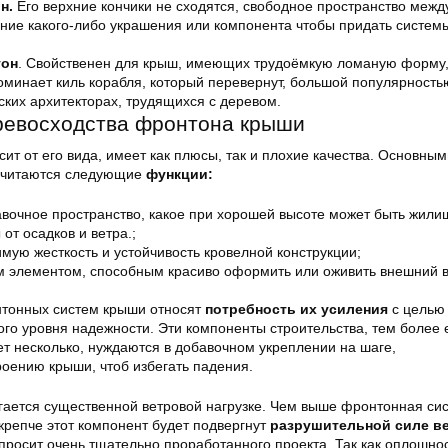
н.
Его верхние кончики не сходятся, свободное пространство межд
ие какого-либо украшения или компонента чтобы придать систем
тон
. Свойственен для крыш, имеющих трудоёмкую ломаную форму,
оминает киль корабля, который перевернут, большой популярность
ских архитекторах, трудящихся с деревом.
превосходства фронтона крыши
ит от его вида, имеет как плюсы, так и плохие качества. Основным
считаются следующие
функции:
авочное пространство, какое при хорошей высоте может быть жил
от осадков и ветра.;
мую жесткость и устойчивость кровелной конструкции;
м элементом, способным красиво оформить или оживить внешний 
тонных систем крыши относят
потребность их усиления
с целью
го уровня надежности. Эти компоненты строительства, тем более 
ет несколько, нуждаются в добавочном укреплении на шаге,
ению крыши, чтоб избегать падения.
гается существенной ветровой нагрузке. Чем выше фронтонная си
 крепче этот компонент будет подвергнут
разрушительной силе в
росит очень тщательно проработанного проекта, Так как оплошнос