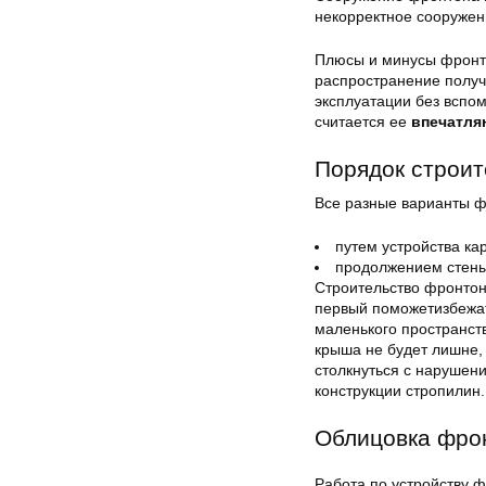
некорректное сооружен
Плюсы и минусы фронт
распространение получ
эксплуатации без вспо
считается ее
впечатля
Порядок строи
Все разные варианты ф
путем устройства кар
продолжением стены 
Строительство фронто
первый поможетизбежат
маленького пространст
крыша не будет лишне,
столкнуться с нарушен
конструкции стропилин.
Облицовка фро
Работа по устройству 