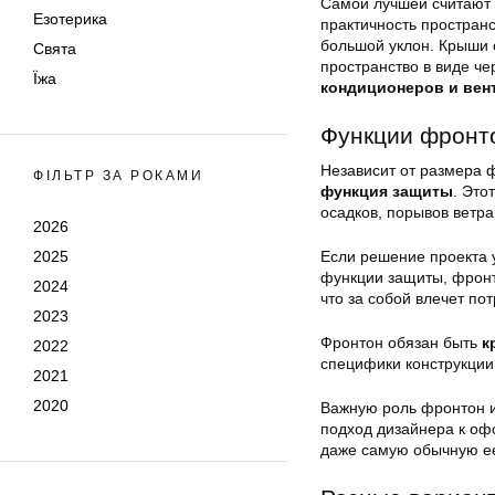
Самой лучшей считают
Езотерика
практичность простран
большой уклон. Крыши 
Свята
пространство в виде ч
Їжа
кондиционеров и вен
Функции фронт
Независит от размера 
ФІЛЬТР ЗА РОКАМИ
функция защиты
. Это
осадков, порывов ветра
2026
2025
Если решение проекта 
функции защиты, фронт
2024
что за собой влечет п
2023
Фронтон обязан быть
к
2022
специфики конструкции
2021
2020
Важную роль фронтон 
подход дизайнера к оф
даже самую обычную ее