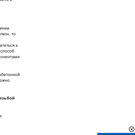
жении
лкон, то
атиться к
 способ
мпонентами
нобетонной
можно
езьбой
е
й