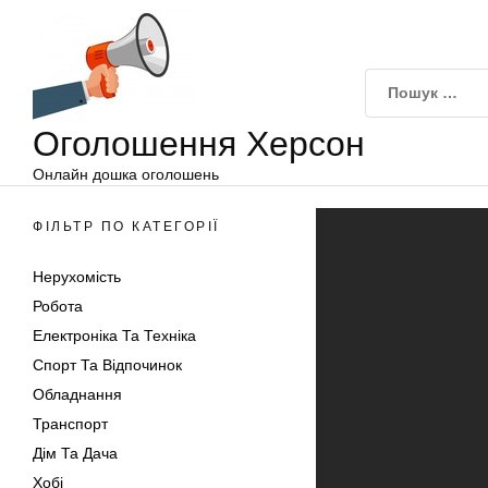
Оголошення
Перейти
Херсон
до
вмісту
Оголошення Херсон
Онлайн дошка оголошень
ФІЛЬТР ПО КАТЕГОРІЇ
Нерухомість
Робота
Електроніка Та Техніка
Спорт Та Відпочинок
Обладнання
Транспорт
Дім Та Дача
Хобі