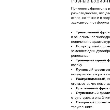
Разные вариан
Применять фронтон в в
разновидностей, что да
стиле, но также и в по
зависимости от формы 
Треугольный фрон
в основном, равнобедре
появления в архитекту
Полукруглый фрон
заменяет один дугообр
ренесанса.
Трапециевидный ф
вверху.
Лучковый фронтон
полукруглого он разни
Раскрепованный,
и
его высоты, что помог
Прерванный фронт
Ступенчатый фрон
отсутствуют, и она близ
Самцовый фронтон
треугольника.