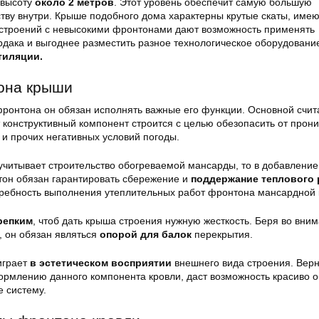
 высоту
около 2 метров
. Этот уровень обеспечит самую большую
ству внутри. Крыше подобного дома характерны крутые скаты, име
строений с невысокими фронтонами дают возможность применять
ердака и выгоднее разместить разное технологическое оборудован
тиляции.
она крыши
фронтона он обязан исполнять важные его функции. Основной счит
т конструктивный компонент строится с целью обезопасить от прон
 и прочих негативных условий погоды.
учитывает строительство обогреваемой мансарды, то в добавление
он обязан гарантировать сбережение и
поддержание теплового
отребность выполнения утеплительных работ фронтона мансардной
репким
, чтоб дать крыша строения нужную жесткость. Беря во вним
, он обязан являться
опорой для балок
перекрытия.
играет
в эстетическом восприятии
внешнего вида строения. Вер
ормлению данного компонента кровли, даст возможность красиво о
 систему.