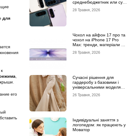
среднебюджетник или суб-
ющие
флагман
28 Травня, 2026
ие
для
Чохол на айфон 17 про та
чохол на iPhone 17 Pro
Max: тренди, матеріали та
ается
комфорт
икновения
28 Травня, 2026
 к
 режима
,
Сучасні рішення для
 крыши.
гардеробу з базовими і
універсальними моделями
штанів
ание его
26 Травня, 2026
ный
бставить
Індивідуальні заняття з
логопедом: як працюють у
Моватор