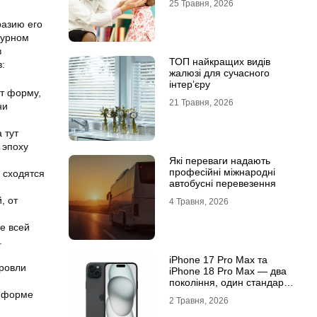
25 Травня, 2026
разию его
турном
в
ТОП найкращих видів
:
жалюзі для сучасного
інтер’єру
т форму,
21 Травня, 2026
ни
 тут
 эпоху
Які переваги надають
професійні міжнародні
 сходятся
автобусні перевезення
, от
4 Травня, 2026
е всей
.
iРhone 17 Рro Мax та
кровли
iРhone 18 Рro Мax — два
покоління, один стандарт
преміуму
в форме
2 Травня, 2026