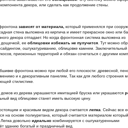
 компонента декора, или сделать как продолжение стены.
 фронтона
зависят от материала,
который применялся при соору
садная стена выложена из кирпича и имеет прекрасное окно или ба
чного декора отпадает. Но когда фронтонная система выложена из
 дощечкой, ее
облицовки избежать не пулучится
. Тут можно обр
сайдингом, оштукатуриванию, облицовке камнем. Заключительный
ткосов, приоконных территорий и обязан сочетаться с другими ко
обшивке фронтона можно при любой его плоскости: древесной, пе
именимо и к декоративным панелям, Так как для любого строения 
ющей стилистике.
 домов из дерева украшаются имитацией бруска или украшаются
р
ьный вид облицовки станет иметь высокую цену.
остоящим и красивым видом декора считается
лепка
. Сейчас все е
я на основе полиуретана, который считается материалом которы
. Лепка довольно
идеально
комбинируется с оштукатуренными
ёт зданию богатый и праздничный вид.