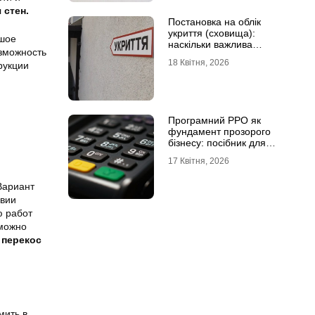
 стен.
Постановка на облік
укриття (сховища):
ьшое
наскільки важлива
озможность
кваліфікована допомога
18 Квітня, 2026
рукции
Програмний РРО як
фундамент прозорого
бізнесу: посібник для
сучасного ФОП
17 Квітня, 2026
Вариант
овии
ю работ
 можно
перекос
мить в