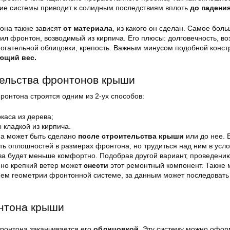
ие системы приводит к солидным последствиям вплоть
до падения
она также зависят
от материала
, из какого он сделан. Самое бол
ил фронтон, возводимый из кирпича. Его плюсы: долговечность, в
могательной облицовки, крепость. Важным минусом подобной конст
ющий вес.
тельства фронтонов крыши
ронтона строятся одним из 2-ух способов:
каса из дерева;
кладкой из кирпича.
на может быть сделано
после строительства крыши
или до нее. 
ь оплошностей в размерах фронтона, но трудиться над ним в усл
ва будет меньше комфортно. Подобрав другой вариант, проведени
 но крепкий ветер может
снести
этот ремонтный компонент. Также
ием геометрии фронтонной системе, за данным может последовать
нтона крыши
фронтона заканчивается его
облицовкой
. Эту систему можно офор