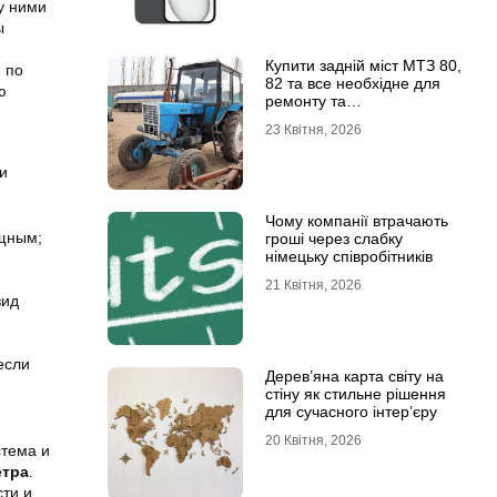
у ними
ы
Купити задній міст МТЗ 80,
 по
82 та все необхідне для
ю
ремонту та
обслуговування
23 Квітня, 2026
и
Чому компанії втрачають
ищным;
гроші через слабку
німецьку співробітників
21 Квітня, 2026
вид
если
Дерев’яна карта світу на
стіну як стильне рішення
для сучасного інтер’єру
20 Квітня, 2026
стема и
етра
.
ти и