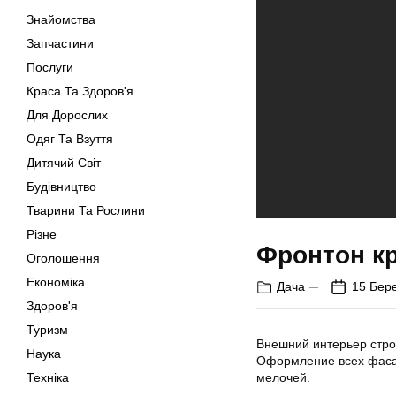
Знайомства
Запчастини
Послуги
Краса Та Здоров'я
Для Дорослих
Одяг Та Взуття
Дитячий Світ
Будівництво
Тварини Та Рослини
Різне
Фронтон к
Оголошення
Економіка
Дача
15 Бер
Здоров'я
Туризм
Внешний интерьер стро
Наука
Оформление всех фасад
Техніка
мелочей.