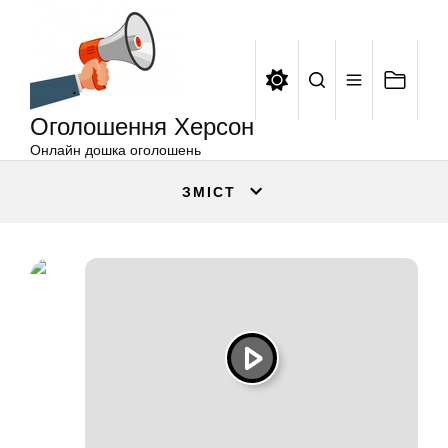
Оголошення
Перейти
Херсон
до
вмісту
Оголошення Херсон
Онлайн дошка оголошень
ЗМІСТ