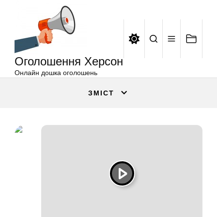
Оголошення
Перейти
Херсон
до
вмісту
Оголошення Херсон
Онлайн дошка оголошень
ЗМІСТ