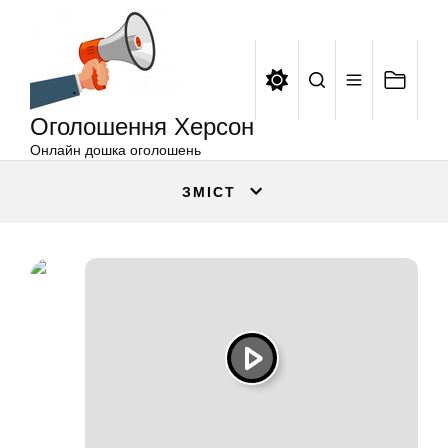
Оголошення
Перейти
Херсон
до
вмісту
Оголошення Херсон
Онлайн дошка оголошень
ЗМІСТ