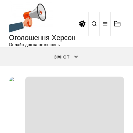
Оголошення
Перейти
Херсон
до
вмісту
Оголошення Херсон
Онлайн дошка оголошень
ЗМІСТ