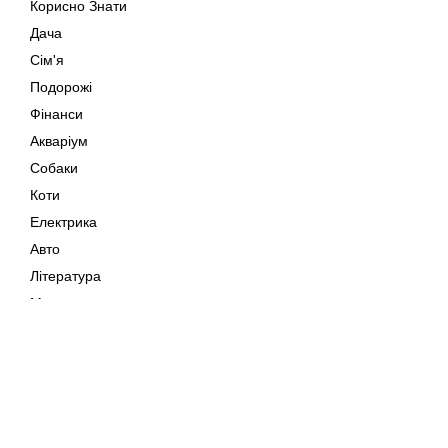
Корисно Знати
Дача
Сім'я
Подорожі
Фінанси
Акваріум
Собаки
Коти
Електрика
Авто
Література
Музика
Дозвілля
Кіно
Мапа сайту
Своїми Руками
Тварини
Авторське право © 202
Поради