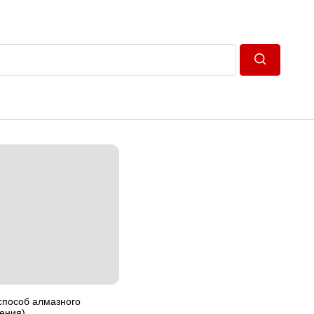
Пошук
пособ алмазного
ения)