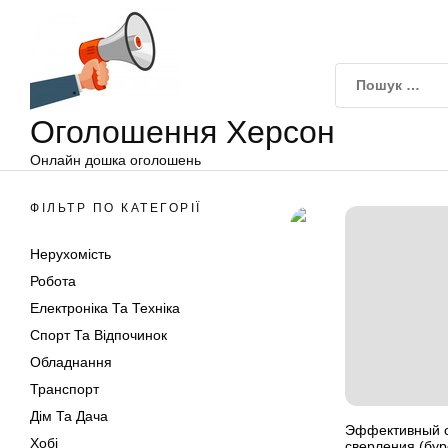
Оголошення
Перейти
Херсон
до
вмісту
Оголошення Херсон
Онлайн дошка оголошень
ФІЛЬТР ПО КАТЕГОРІЇ
Нерухомість
Робота
Електроніка Та Техніка
Спорт Та Відпочинок
Обладнання
Транспорт
Дім Та Дача
Эффективный с
Хобі
сверления (бур