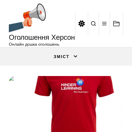
Оголошення
Перейти
Херсон
до
вмісту
Оголошення Херсон
Онлайн дошка оголошень
ЗМІСТ