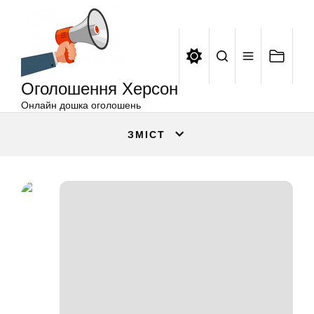
Оголошення
Перейти
Херсон
до
вмісту
Оголошення Херсон
Онлайн дошка оголошень
ЗМІСТ