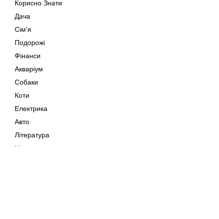
Корисно Знати
Дача
Сім'я
Подорожі
Фінанси
Акваріум
Собаки
Коти
Електрика
Авто
Література
Музика
Дозвілля
Кіно
Мапа сайту
Своїми Руками
Тварини
Авторське право © 202
Поради