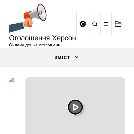
Оголошення
Перейти
Херсон
до
вмісту
Оголошення Херсон
Онлайн дошка оголошень
ЗМІСТ