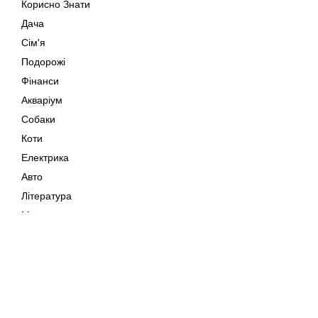
Корисно Знати
Дача
Сім'я
Подорожі
Фінанси
Акваріум
Собаки
Коти
Електрика
Авто
Література
Музика
Дозвілля
Кіно
Мапа сайту
Своїми Руками
Тварини
Авторське право © 202
Поради