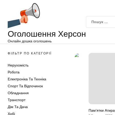
Оголошення
Перейти
Херсон
до
вмісту
Оголошення Херсон
Онлайн дошка оголошень
ФІЛЬТР ПО КАТЕГОРІЇ
Нерухомість
Робота
Електроніка Та Техніка
Спорт Та Відпочинок
Обладнання
Транспорт
Дім Та Дача
Пам’ятки Атира
Хобі