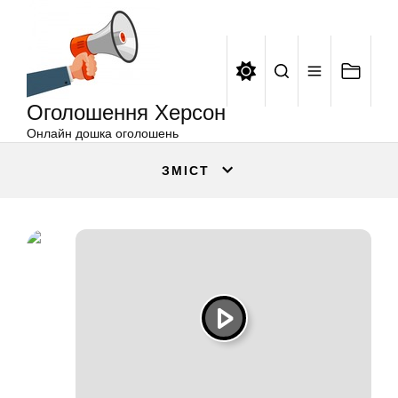
Оголошення
Перейти
Херсон
до
вмісту
Оголошення Херсон
Онлайн дошка оголошень
ЗМІСТ