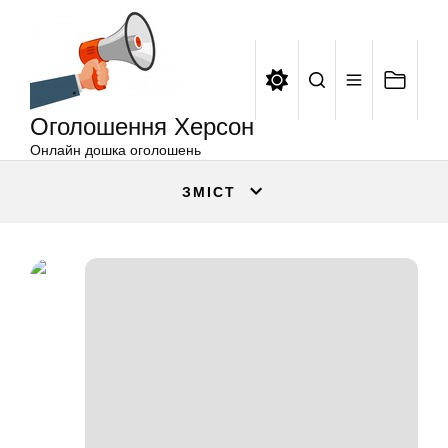
Оголошення
Перейти
Херсон
до
вмісту
Оголошення Херсон
Онлайн дошка оголошень
ЗМІСТ