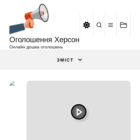
Оголошення
Перейти
Херсон
до
вмісту
Оголошення Херсон
Онлайн дошка оголошень
ЗМІСТ