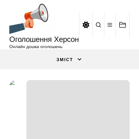
Оголошення
Перейти
Херсон
до
вмісту
Оголошення Херсон
Онлайн дошка оголошень
ЗМІСТ