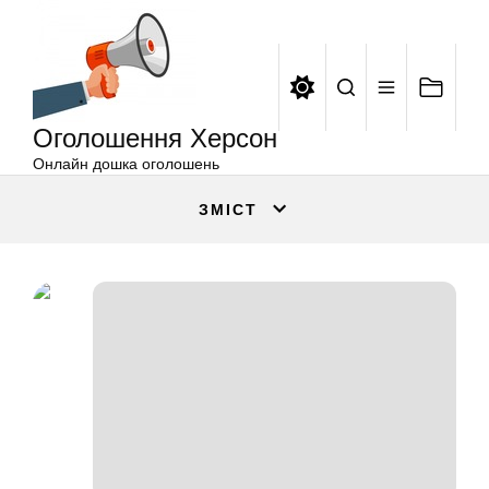
Оголошення
Перейти
Херсон
до
вмісту
Оголошення Херсон
Онлайн дошка оголошень
ЗМІСТ