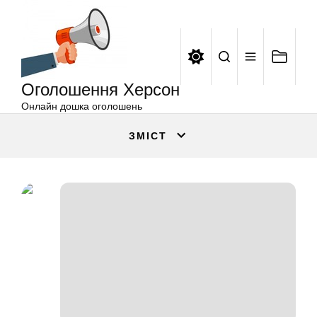
Оголошення
Перейти
Херсон
до
вмісту
Оголошення Херсон
Онлайн дошка оголошень
ЗМІСТ