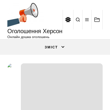
Оголошення
Перейти
Херсон
до
вмісту
Оголошення Херсон
Онлайн дошка оголошень
ЗМІСТ