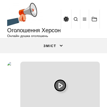
Оголошення
Перейти
Херсон
до
вмісту
Оголошення Херсон
Онлайн дошка оголошень
ЗМІСТ