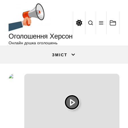
Оголошення
Перейти
Херсон
до
вмісту
Оголошення Херсон
Онлайн дошка оголошень
ЗМІСТ