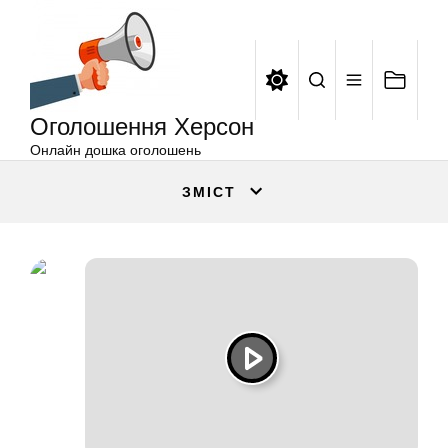
Оголошення
Перейти
Херсон
до
вмісту
Оголошення Херсон
Онлайн дошка оголошень
ЗМІСТ