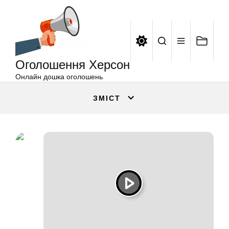
Оголошення
Перейти
Херсон
до
вмісту
Оголошення Херсон
Онлайн дошка оголошень
ЗМІСТ