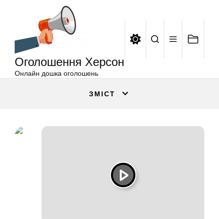
Оголошення
Перейти
Херсон
до
вмісту
Оголошення Херсон
Онлайн дошка оголошень
ЗМІСТ