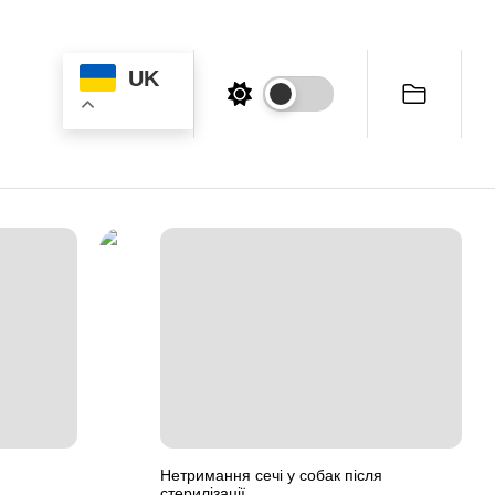
UK
Нетримання сечі у собак після
стерилізації