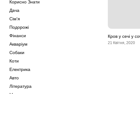
Корисно Знати
Дача
Сім'я
Подорожі
Фінанси
Кров у сечі у с
21 Квітня, 2020
Акваріум
Собаки
Коти
Електрика
Авто
Література
Музика
Дозвілля
Кіно
Мапа сайту
Своїми Руками
Тварини
Авторське право © 202
Поради