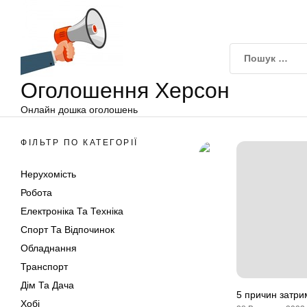
Оголошення
Перейти
Херсон
до
вмісту
Оголошення Херсон
Онлайн дошка оголошень
ФІЛЬТР ПО КАТЕГОРІЇ
Нерухомість
Робота
Електроніка Та Техніка
Спорт Та Відпочинок
Обладнання
Транспорт
Дім Та Дача
5 причин затрим
Хобі