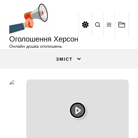
Оголошення
Перейти
Херсон
до
вмісту
Оголошення Херсон
Онлайн дошка оголошень
ЗМІСТ