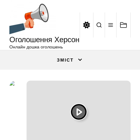
Оголошення
Перейти
Херсон
до
вмісту
Оголошення Херсон
Онлайн дошка оголошень
ЗМІСТ