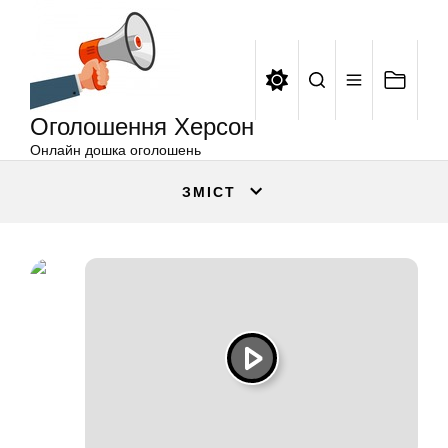
Оголошення
Перейти
Херсон
до
вмісту
Оголошення Херсон
Онлайн дошка оголошень
ЗМІСТ