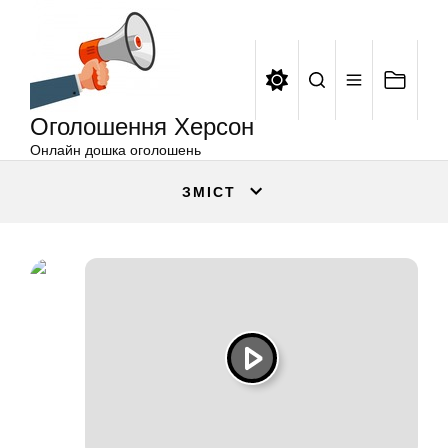
Оголошення
Перейти
Херсон
до
вмісту
Оголошення Херсон
Онлайн дошка оголошень
ЗМІСТ