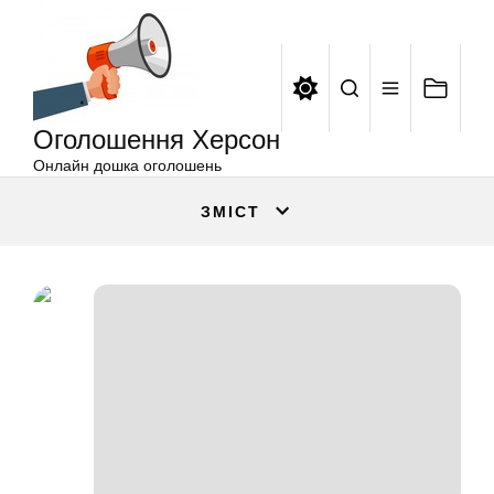
Оголошення
Перейти
Херсон
до
вмісту
Оголошення Херсон
Онлайн дошка оголошень
ЗМІСТ