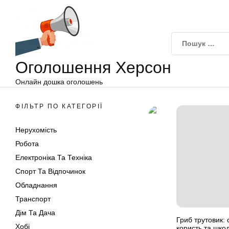
Оголошення
Перейти
Херсон
до
вмісту
Оголошення Херсон
Онлайн дошка оголошень
ФІЛЬТР ПО КАТЕГОРІЇ
Нерухомість
Робота
Електроніка Та Техніка
Спорт Та Відпочинок
Обладнання
Транспорт
Дім Та Дача
Гриб трутовик:
Хобі
користь та шко