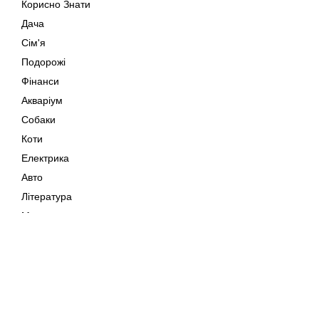
Корисно Знати
Дача
Сім'я
Подорожі
Фінанси
Акваріум
Собаки
Коти
Електрика
Авто
Література
Музика
Дозвілля
Кіно
Мапа сайту
Своїми Руками
Тварини
Авторське право © 202
Поради