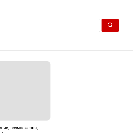
Пошук
 опис, розмноження,
да