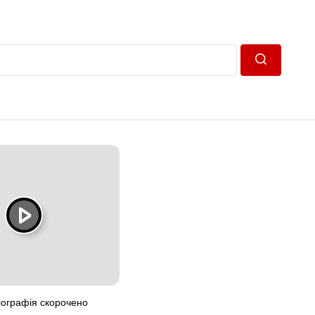
Пошук
іографія скорочено