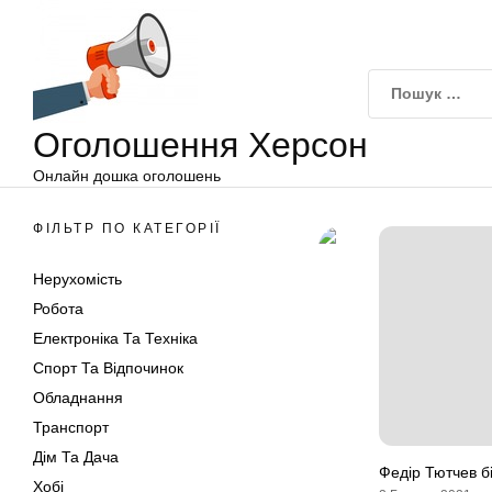
Оголошення
Перейти
Херсон
до
вмісту
Оголошення Херсон
Онлайн дошка оголошень
ФІЛЬТР ПО КАТЕГОРІЇ
Нерухомість
Робота
Електроніка Та Техніка
Спорт Та Відпочинок
Обладнання
Транспорт
Дім Та Дача
Федір Тютчев б
Хобі