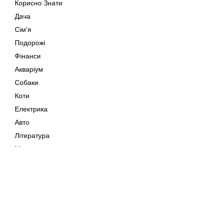
Корисно Знати
Дача
Сім'я
Подорожі
Фінанси
Акваріум
Собаки
Коти
Електрика
Авто
Література
Музика
Дозвілля
Кіно
Мапа сайту
Своїми Руками
Тварини
Авторське право © 202
Поради