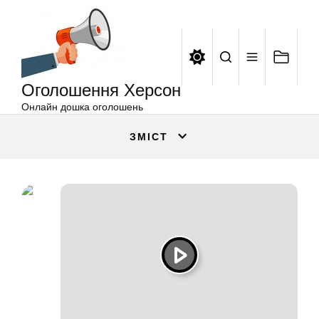
Оголошення
Перейти
Херсон
до
вмісту
Оголошення Херсон
Онлайн дошка оголошень
ЗМІСТ