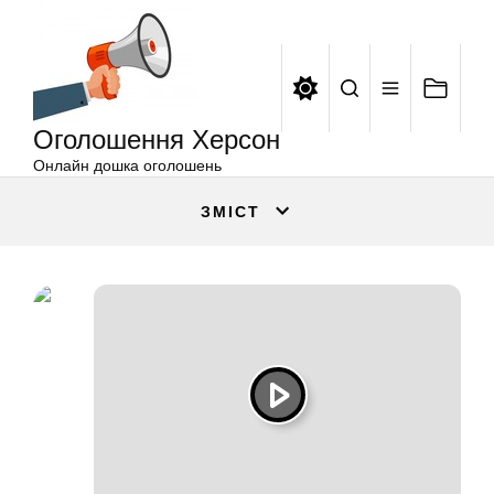
Оголошення
Перейти
Херсон
до
вмісту
Оголошення Херсон
Онлайн дошка оголошень
ЗМІСТ