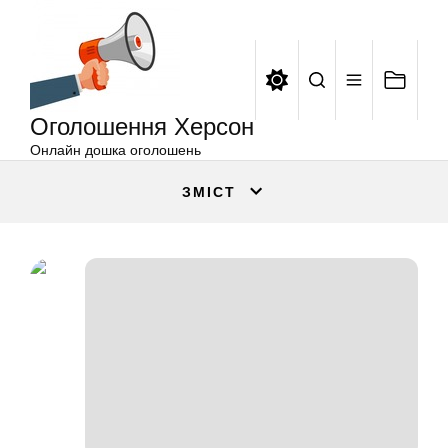
Оголошення
Перейти
Херсон
до
вмісту
Оголошення Херсон
Онлайн дошка оголошень
ЗМІСТ