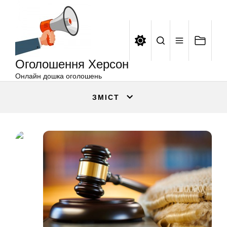
Оголошення
Перейти
Херсон
до
вмісту
Оголошення Херсон
Онлайн дошка оголошень
ЗМІСТ