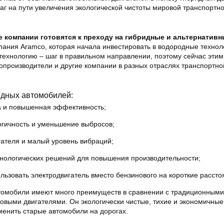
аг на пути увеличения экологической чистоты мировой транспортн
 компании готовятся к преходу на гибридные и альтернатив
мпания Aramco, которая начала инвестировать в водородные технол
технологию – шаг в правильном направлении, поэтому сейчас этим
опроизводители и другие компании в разных отраслях транспортно
дных автомобилей:
а и повышенная эффективность;
огичность и уменьшение выбросов;
гателя и малый уровень вибраций;
хнологических решений для повышения производительности;
льзовать электродвигатель вместо бензинового на короткие рассто
томобили имеют много преимуществ в сравнении с традиционными
овыми двигателями. Он экологически чистые, тихие и экономичные,
менить старые автомобили на дорогах.