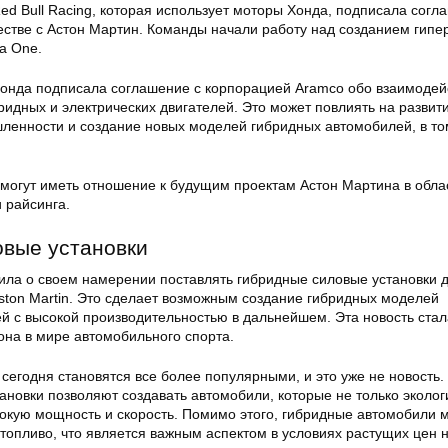
ed Bull Racing, которая использует моторы Хонда, подписала согл
естве с Астон Мартин. Команды начали работу над созданием гипе
a One.
Хонда подписала соглашение с корпорацией Aramco обо взаимодей
ридных и электрических двигателей. Это может повлиять на развит
енности и создание новых моделей гибридных автомобилей, в то
к могут иметь отношение к будущим проектам Астон Мартина в обла
 райсинга.
овые установки
ла о своем намерении поставлять гибридные силовые установки 
ston Martin. Это сделает возможным создание гибридных моделей
й с высокой производительностью в дальнейшем. Эта новость ста
она в мире автомобильного спорта.
егодня становятся все более популярными, и это уже не новость.
ановки позволяют создавать автомобили, которые не только эколог
сокую мощность и скорость. Помимо этого, гибридные автомобили м
топливо, что является важным аспектом в условиях растущих цен 