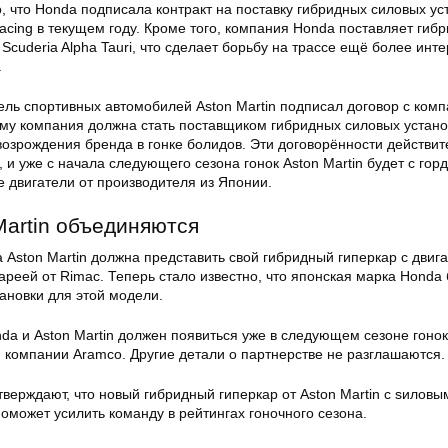
, что Honda подписала контракт на поставку гибридных силовых ус
acing в текущем году. Кроме того, компания Honda поставляет гиб
Scuderia Alpha Tauri, что сделает борьбу на трассе ещё более инт
.
ель спортивных автомобилей Aston Martin подписал договор с ком
ому компания должна стать поставщиком гибридных силовых устано
возрождения бренда в гонке болидов. Эти договорённости действи
 и уже с начала следующего сезона гонок Aston Martin будет с гор
 двигатели от производителя из Японии.
Martin объединяются
Aston Martin должна представить свой гибридный гиперкар с двиг
реей от Rimac. Теперь стало известно, что японская марка Honda 
ановки для этой модели.
da и Aston Martin должен появиться уже в следующем сезоне гоно
 компании Aramco. Другие детали о партнерстве не разглашаются.
верждают, что новый гибридный гиперкар от Aston Martin с sиловы
оможет усилить команду в рейтингах гоночного сезона.