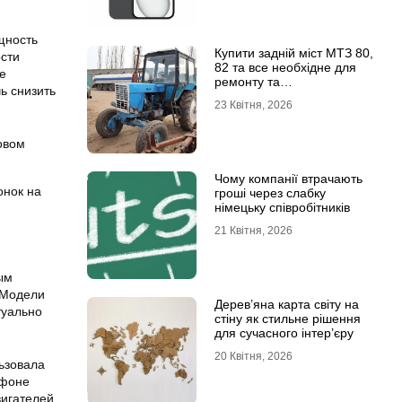
щность
Купити задній міст МТЗ 80,
ости
82 та все необхідне для
е
ремонту та
ь снизить
обслуговування
23 Квітня, 2026
овом
Чому компанії втрачають
онок на
гроші через слабку
німецьку співробітників
21 Квітня, 2026
ым
 Модели
Дерев’яна карта світу на
туально
стіну як стильне рішення
для сучасного інтер’єру
20 Квітня, 2026
ьзовала
 фоне
вигателей