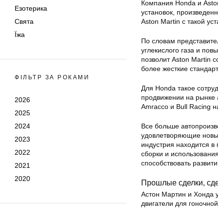
Компания Honda и Asto
Езотерика
установок, произведен
Свята
Aston Martin с такой у
Їжа
По словам представите
углекислого газа и пов
позволит Aston Martin 
более жесткие стандарт
ФІЛЬТР ЗА РОКАМИ
Для Honda такое сотру
продвижении на рынке 
2026
Amracco и Bull Racing 
2025
2024
Все больше автопроизво
удовлетворяющие новым
2023
индустрия находится в
2022
сборки и использования
способствовать развит
2021
2020
Прошлые сделки, сд
Астон Мартин и Хонда 
двигатели для гоночно