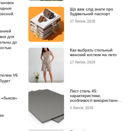
тановок
ридные
Що вам слід знати про
ересной.
будівельний паспорт
27 Липня, 2026
панией
вок для
тельны до
достью
Как выбрать стильный
женский костюм на лето
17 Липня, 2026
ателем V6
будет
Лист сталь 45:
характеристики,
к «быков»
особливості використання
та відмінність від C45E
5 Липня, 2026
ми