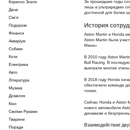
За прошедшие годы соч
Корисно Знати
лишь в ультраредких с
Дача
достпеной для более ш
Сім'я
История сотруд
Подорожі
Фінанси
Aston Martin и Honda и
Aston Martin была участ
Акваріум
Мана».
Собаки
Коти
В 2010 году Aston Marti
Bull Racing. В последу
Електрика
выиграли многие этапы
Авто
В 2018 году Honda нача
Література
обеспечило команде до
Музика
гонках.
Дозвілля
Сейчас Honda и Aston 
Кіно
нового автомобиля Asto
Своїми Руками
динамизм и безупречны
Тварини
Взаимодействие дву
Поради