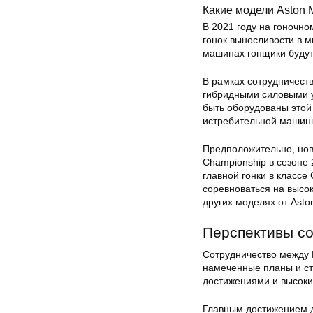
Какие модели Aston 
В 2021 году на гоночно
гонок выносливости в м
машинах гонщики будут
В рамках сотрудничеств
гибридными силовыми у
быть оборудованы этой 
истребительной машины
Предположительно, нов
Championship в сезоне 
главной гонки в классе
соревноваться на высок
других моделях от Aston
Перспективы с
Сотрудничество между H
намеченные планы и ст
достижениями и высоким
Главным достижением д