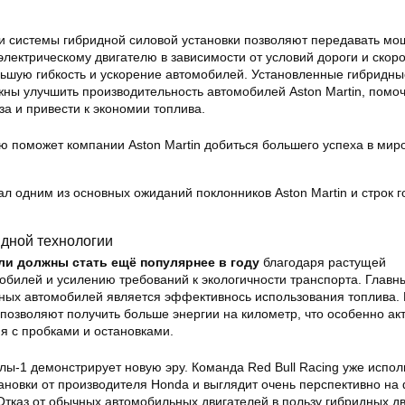
 системы гибридной силовой установки позволяют передавать мо
лектрическому двигателю в зависимости от условий дороги и скор
льшую гибкость и ускорение автомобилей. Установленные гибридны
жны улучшить производительность автомобилей Aston Martin, помоч
за и привести к экономии топлива.
ю поможет компании Aston Martin добиться большего успеха в мир
ал одним из основных ожиданий поклонников Aston Martin и строк г
дной технологии
и должны стать ещё популярнее в году
благодаря растущей
обилей и усилению требований к экологичности транспорта. Главн
ных автомобилей является эффективнось использования топлива.
позволяют получить больше энергии на километр, что особенно ак
я с пробками и остановками.
лы-1 демонстрирует новую эру. Команда Red Bull Racing уже испол
ановки от производителя Honda и выглядит очень перспективно на
Отказ от обычных автомобильных двигателей в пользу гибридных д