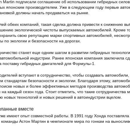
n Martin подписали соглашение об использовании гибридных сило
ных японским производителем. Уже в следующем году первые авт
становкой должны начать продаваться на рынке.
лей обеих компаний, такая сделка должна привести к снижению вы
ышению экологической чистоты выпускаемых автомобилей. Кроме то
сохранить свою репутацию марки спортивных автомобилей, несмотр
ы по экологии и безопасности на дорогах.
дничество станет еще одним шагом в развитии гибридных технологи
автомобильной индустрии. Ранее японская компания заключила сд
на поставку гибридных двигателей для Формулы-1.
дителей вступают в сотрудничество, чтобы создавать автомобили,
 стандартам безопасности и экологии. Благодаря этому, автомоб
 поиске новых и более эффективных методов производства автомоб
 на каждый сезон года. Стоит отметить, что такие сотрудничества м
ию новых технологий и новых решений в автоиндустрии вцелом.
еланные вместе
уже имеют опыт совместной работы. В 1991 году Хонда поставляла
й команды Астон Мартин в чемпионате мира по гонкам на вынослив