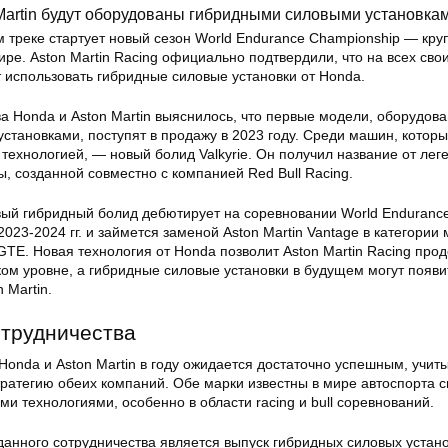
Martin будут оборудованы гибридными силовыми установка
м треке стартует новый сезон World Endurance Championship — кр
ире. Aston Martin Racing официально подтвердили, что на всех сво
 использовать гибридные силовые установки от Honda.
а Honda и Aston Martin выяснилось, что первые модели, оборудов
становками, поступят в продажу в 2023 году. Среди машин, котор
технологией, — новый болид Valkyrie. Он получил название от лег
, созданной совместно с компанией Red Bull Racing.
ый гибридный болид дебютирует на соревновании World Enduranc
2023-2024 гг. и займется заменой Aston Martin Vantage в категории
 GTE. Новая технология от Honda позволит Aston Martin Racing про
ом уровне, а гибридные силовые установки в будущем могут появи
 Martin.
отрудничества
onda и Aston Martin в году ожидается достаточно успешным, учит
ратегию обеих компаний. Обе марки известны в мире автоспорта 
и технологиями, особенно в области racing и bull соревнований.
анного сотрудничества является выпуск гибридных силовых устано