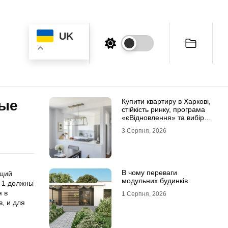
UK
Купити квартиру в Харкові,
вые
стійкість ринку, програма
«єВідновлення» та вибір
житла
3 Серпня, 2026
В чому переваги
ящий
модульних будинків
a 1 должны
я в
1 Серпня, 2026
, и для