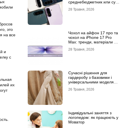
вых
среднебюджетник или суб-
флагман
омобили
28 Травня, 2026
бросов
го, это
Чохол на айфон 17 про та
я на все
чохол на iPhone 17 Pro
Max: тренди, матеріали та
комфорт
28 Травня, 2026
й и
елку с
Сучасні рішення для
гардеробу з базовими і
ильная
універсальними моделями
илей их
штанів
26 Травня, 2026
огут
Індивідуальні заняття з
логопедом: як працюють у
ость.
Моватор