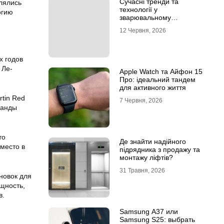
Сучасні тренди та
лялись
технології у
огию
зварювальному
обладнанні: інтернет-
12 Червня, 2026
магазин Аргон
х годов
 Ле-
Apple Watch та Айфон 15
Про: ідеальний тандем
для активного життя
rtin Red
7 Червня, 2026
манды
то
Де знайти надійного
место в
підрядника з продажу та
монтажу ліфтів?
31 Травня, 2026
новок для
ощность,
в.
Samsung A37 или
Samsung S25: выбрать