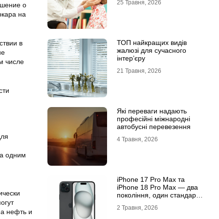
25 Травня, 2026
ашение о
ркара на
ТОП найкращих видів
ствии в
жалюзі для сучасного
ие
інтер’єру
м числе
21 Травня, 2026
сти
Які переваги надають
професійні міжнародні
автобусні перевезення
для
4 Травня, 2026
ла одним
iРhone 17 Рro Мax та
iРhone 18 Рro Мax — два
ически
покоління, один стандарт
огут
преміуму
2 Травня, 2026
на нефть и