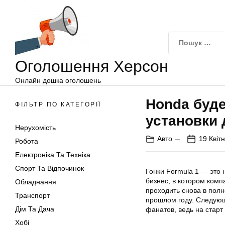
Оголошення
Перейти
Херсон
до
вмісту
Оголошення Херсон
Онлайн дошка оголошень
Honda буд
ФІЛЬТР ПО КАТЕГОРІЇ
установки 
Нерухомість
Авто
19 Квіт
Робота
Електроніка Та Техніка
Спорт Та Відпочинок
Гонки Formula 1 — это 
бизнес, в котором комп
Обладнання
проходить снова в полн
Транспорт
прошлом году. Следующ
Дім Та Дача
фанатов, ведь на стар
Хобі