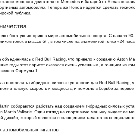
етание мощного двигателя от Mercedes и батарей от Rimac постав
портивных автомобилях. Теперь же Honda надеется сделать технол
ирокой публики.
ничества
меют богатую историю в мире автомобильного спорта. С начала 90-
ником гонок в классе GT, в том числе на знаменитой гонке «24 часа
n объединилась с Red Bull Racing, что привело к созданию Aston Ma
ющие годы этот паритет оказался очень успешным, а гонщики из ко
 сезона Формулы 1.
ла поставлять гибридные силовые установки для Red Bull Racing, ч
полнительную скорость и мощность, и помогло в борьбе за первое 
Martin собираются работать над созданием гибридных силовых уста
n Martin Valkyrie. Один взгляд на спортивную машину выдает ее м
й дизайн, который является воплощением таланта их специалисто
х автомобильных гигантов