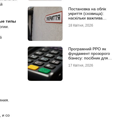
ой
Постановка на облік
укриття (сховища):
наскільки важлива
ные типы
кваліфікована допомога
18 Квітня, 2026
огии.
й
Програмний РРО як
фундамент прозорого
бізнесу: посібник для
сучасного ФОП
17 Квітня, 2026
яния.
 и со