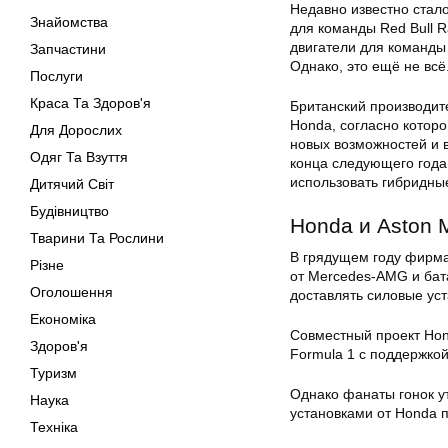
Недавно известно стало
Знайомства
для команды Red Bull R
двигатели для команды 
Запчастини
Однако, это ещё не всё
Послуги
Краса Та Здоров'я
Британский производит
Honda, согласно котор
Для Дорослих
новых возможностей и 
Одяг Та Взуття
конца следующего года,
использовать гибридные
Дитячий Світ
Будівництво
Honda и Aston 
Тварини Та Рослини
В грядущем году фирма 
Різне
от Mercedes-AMG и бата
Оголошення
доставлять силовые уст
Економіка
Совместный проект Hon
Здоров'я
Formula 1 с поддержкой
Туризм
Однако фанаты гонок ут
Наука
установками от Honda п
Техніка