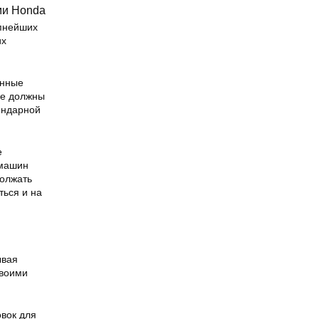
ми Honda
упнейших
их
анные
ые должны
ендарной
e
 машин
должать
ться и на
ывая
своими
вок для