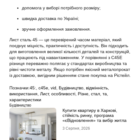
допомога у виборі потрібного розміру;
швидка доставка по Україні;
зручне оформлення замовлення.
Лист сталь 45 — це перевірений часом матеріал, який
поєднує міцність, практичність і доступність. Він підходить
для виготовлення великої кількості деталей та конструкцій,
що працюють під навантаженням. У порівнянні з C45E
різниця переважно полягає у стандартах виробництва та
рівні чистоти металу. Якщо потрібен якісний металопрокат
із доставкою, вигідним рішенням стане покупка на Рістейл.
Позначки:
45:
,
c45e
,
vid
,
Будівництво
,
відмінність
,
використання
,
Лист
,
особливості
,
Різне
,
стал
,
та
,
характеристики
Будівництво
Купити квартиру в Харкові,
стійкість ринку, програма
«єВідновлення» та вибір житла
3 Серпня, 2026