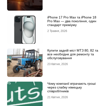
iРhone 17 Рro Мax та iРhone 18
Рro Мax — два покоління, один
стандарт преміуму
2 Травня, 2026
Купити задній міст МТЗ 80, 82 та
все необхідне для ремонту та
обслуговування
23 Квітня, 2026
Чому компанії втрачають гроші
через слабку німецьку
співробітників
21 Квітня, 2026