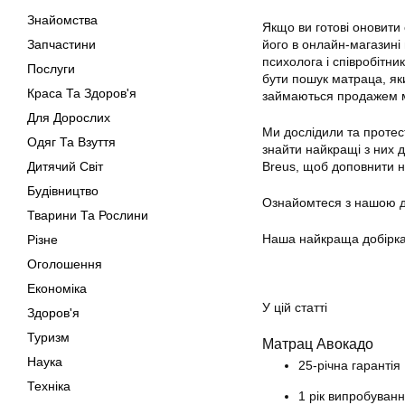
Знайомства
Якщо ви готові оновити
Запчастини
його в онлайн-магазині
психолога і співробітн
Послуги
бути пошук матраца, як
Краса Та Здоров'я
займаються продажем ма
Для Дорослих
Ми дослідили та проте
Одяг Та Взуття
знайти найкращі з них 
Дитячий Світ
Breus, щоб доповнити н
Будівництво
Ознайомтеся з нашою д
Тварини Та Рослини
Наша найкраща добірк
Різне
Оголошення
Економіка
У цій статті
Здоров'я
Туризм
Матрац Авокадо
Наука
25-річна гарантія
Техніка
1 рік випробуван