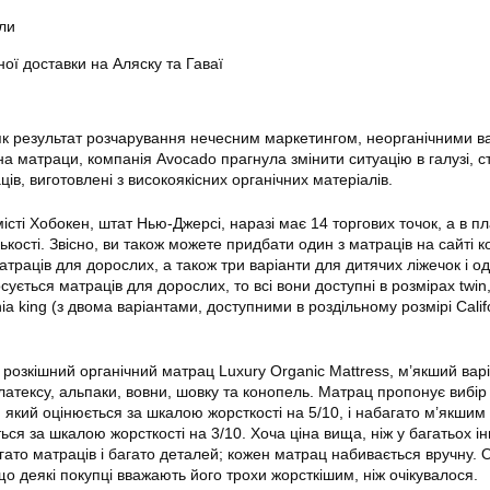
али
ої доставки на Аляску та Гаваї
як результат розчарування нечесним маркетингом, неорганічними в
а матраци, компанія Avocado прагнула змінити ситуацію в галузі, 
ців, виготовлені з високоякісних органічних матеріалів.
істі Хобокен, штат Нью-Джерсі, наразі має 14 торгових точок, а в 
лькості. Звісно, ви також можете придбати один з матраців на сайті к
траців для дорослих, а також три варіанти для дитячих ліжечок і о
ується матраців для дорослих, то всі вони доступні в розмірах twin,
fornia king (з двома варіантами, доступними в роздільному розмірі Calif
розкішний органічний матрац Luxury Organic Mattress, м’якший варі
латексу, альпаки, вовни, шовку та конопель. Матрац пропонує вибір
 який оцінюється за шкалою жорсткості на 5/10, і набагато м’якшим
ься за шкалою жорсткості на 3/10. Хоча ціна вища, ніж у багатьох і
агато матраців і багато деталей; кожен матрац набивається вручну. 
 що деякі покупці вважають його трохи жорсткішим, ніж очікувалося.