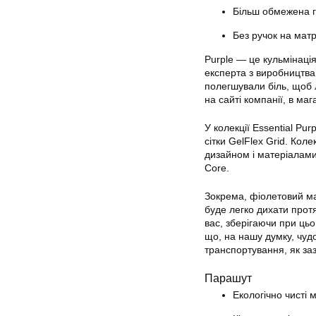
Більш обмежена г
Без ручок на матр
Purple — це кульмінація
експерта з виробництва 
полегшували біль, щоб
на сайті компанії, в ма
У колекції Essential Pu
сітки GelFlex Grid. Кол
дизайном і матеріалами
Core.
Зокрема, фіолетовий ма
буде легко дихати протя
вас, зберігаючи при ць
що, на нашу думку, чуд
транспортування, як за
Парашут
Екологічно чисті 