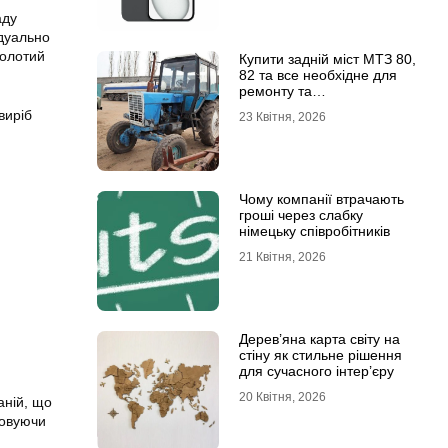
аду
ідуально
золотий
Купити задній міст МТЗ 80,
82 та все необхідне для
ремонту та
обслуговування
виріб
23 Квітня, 2026
Чому компанії втрачають
гроші через слабку
німецьку співробітників
21 Квітня, 2026
Дерев’яна карта світу на
стіну як стильне рішення
для сучасного інтер’єру
20 Квітня, 2026
аній, що
товуючи