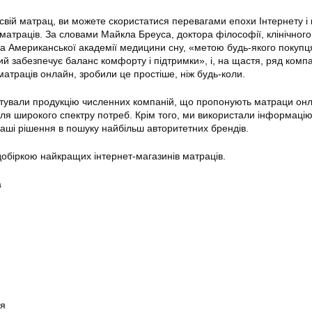
 свій матрац, ви можете скористатися перевагами епохи Інтернету і
 матраців. За словами Майкла Бреуса, доктора філософії, клінічного
ика Американської академії медицини сну, «метою будь-якого покупц
ий забезпечує баланс комфорту і підтримки», і, на щастя, ряд комп
траців онлайн, зробили це простіше, ніж будь-коли.
стували продукцію численних компаній, що пропонують матраци он
для широкого спектру потреб. Крім того, ми використали інформацію
аші рішення в пошуку найбільш авторитетних брендів.
обіркою найкращих інтернет-магазинів матраців.
а
ня