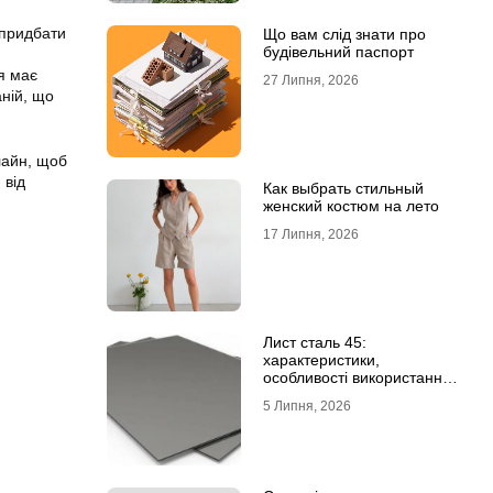
 придбати
Що вам слід знати про
будівельний паспорт
я має
27 Липня, 2026
аній, що
лайн, щоб
 від
Как выбрать стильный
женский костюм на лето
17 Липня, 2026
Лист сталь 45:
характеристики,
особливості використання
та відмінність від C45E
5 Липня, 2026