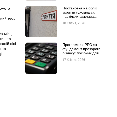
Постановка на облік
можете
укриття (сховища):
наскільки важлива
ний тест,
кваліфікована допомога
18 Квітня, 2026
их місць
тині та
ваній піні
Програмний РРО як
я та
фундамент прозорого
бізнесу: посібник для
і
сучасного ФОП
17 Квітня, 2026