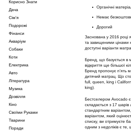
Корисно Знати
Органічні матері
Дача
Немає безкоштовн
Сім'я
Подорожі
Дорогий
Фінанси
Заснована у 2016 році 
Акваріум
та завищеними цінами н
доступні варіанти матра
Собаки
Коти
Бренд, що базується в м
Електрика
відкриття ще більшої кі
Бренд пропонує п’ять ма
Авто
дитячий матрац. Що стос
Література
full, queen, king і Cali
king).
Музика
Дозвілля
Бестселером Avocado є 
Кіно
складається з 17 шарів 
стандартним варіантом,
Своїми Руками
варіантом, який оцінюєт
Тварини
списку, ви отримуєте б
одним з недоліків є те,
Поради