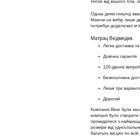
тепло від вашого тіла, 
Однак деякі покупці вв
Маючи на вибір лише дв
потребує додаткової м’я
Матрац Ведмедик
Легка доставка т
Довічна гарантія
120-денне випро
Безкоштовна дост
Лише три варіант
Дорогий
Компанія Bear була зас
компанії було створити 
прокидатися з найкращи
розміри від односпальн
багатьох місцях по всій