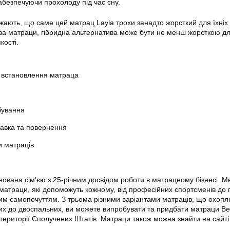
забезпечуючи прохолоду під час сну.
ажають, що саме цей матрац Layla трохи занадто жорсткий для їхніх
а матраци, гібридна альтернатива може бути не менш жорсткою для
кості.
а встановлення матраца
бування
авка та повернення
и матраців
нована сім’єю з 25-річним досвідом роботи в матрацному бізнесі. 
матраци, які допоможуть кожному, від професійних спортсменів до пі
м самопочуттям. З трьома різними варіантами матраців, що охопл
их до двоспальних, ви можете випробувати та придбати матраци Bea
 території Сполучених Штатів. Матраци також можна знайти на сайті 