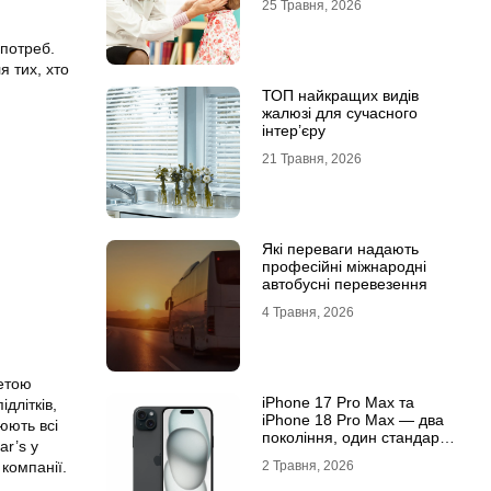
25 Травня, 2026
 потреб.
 тих, хто
ТОП найкращих видів
жалюзі для сучасного
інтер’єру
21 Травня, 2026
Які переваги надають
професійні міжнародні
автобусні перевезення
4 Травня, 2026
Метою
iРhone 17 Рro Мax та
длітків,
iРhone 18 Рro Мax — два
юють всі
покоління, один стандарт
r’s у
преміуму
компанії.
2 Травня, 2026