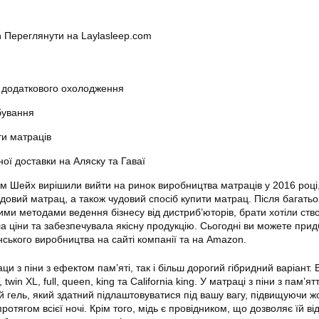
 Переглянути на Laylasleep.com
 додаткового охолодження
бування
ти матраців
ої доставки на Аляску та Гаваї
ум Шейх вирішили вийти на ринок виробництва матраців у 2016 році
довий матрац, а також чудовий спосіб купити матрац. Після багатьо
ими методами ведення бізнесу від дистриб’юторів, брати хотіли ств
ла ціни та забезпечувала якісну продукцію. Сьогодні ви можете при
ського виробництва на сайті компанії та на Amazon.
ци з піни з ефектом пам’яті, так і більш дорогий гібридний варіант.
 twin XL, full, queen, king та California king. У матраці з піни з пам’ят
 гель, який здатний підлаштовуватися під вашу вагу, підвищуючи жор
отягом всієї ночі. Крім того, мідь є провідником, що дозволяє їй ві