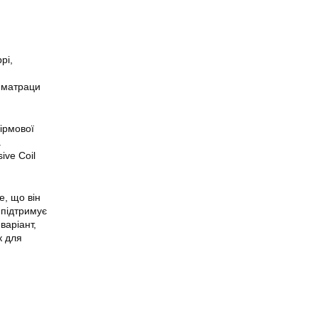
рі,
 матраци
фірмової
а
ive Coil
е, що він
, підтримує
варіант,
к для