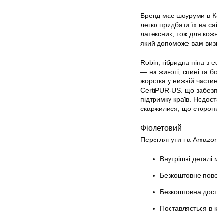
Бренд має шоуруми в Кал
легко придбати їх на сай
латексних, тож для кожн
який допоможе вам виз
Robin, гібридна піна з 
— на животі, спині та б
жорстка у нижній частин
CertiPUR-US, що забезпе
підтримку країв. Недост
скаржилися, що сторони
Фіолетовий
Переглянути на Amazon
Внутрішні деталі
Безкоштовне пов
Безкоштовна дост
Поставляється в 