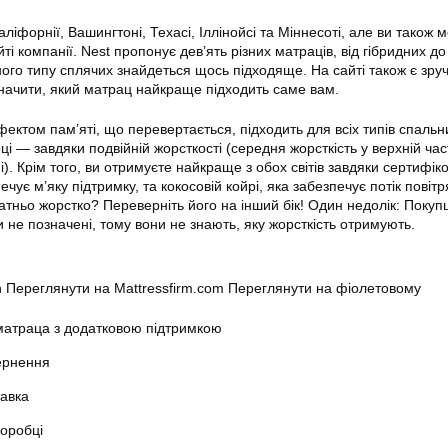
іфорнії, Вашингтоні, Техасі, Іллінойсі та Міннесоті, але ви також 
ті компанії. Nest пропонує дев’ять різних матраців, від гібридних до
ого типу сплячих знайдеться щось підходяще. На сайті також є зруч
начити, який матрац найкраще підходить саме вам.
ефектом пам’яті, що перевертається, підходить для всіх типів спальн
оці — завдяки подвійній жорсткості (середня жорсткість у верхній час
і). Крім того, ви отримуєте найкраще з обох світів завдяки сертифіко
чує м’яку підтримку, та кокосовій койрі, яка забезпечує потік повітр
атньо жорстко? Переверніть його на інший бік! Один недолік: Покупц
 не позначені, тому вони не знають, яку жорсткість отримують.
 Переглянути на Mattressfirm.com Переглянути на фіолетовому
 матраца з додатковою підтримкою
ернення
авка
коробці