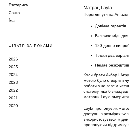
Езотерика
Матрац Layla
Свята
Переглянути на Amazon
Їжа
Довічна гарантія
Включає мідь для
120-денне випро
ФІЛЬТР ЗА РОКАМИ
Тільки два варіан
2026
Немає безкоштовн
2025
2024
Коли брати Акбар і Акр
метою було створити чу
2023
роботи з не зовсім чесн
2022
систему, яка б знижува
матраци Layla американ
2021
2020
Layla пропонує як матра
доступні в розмірах twin,
використовується мідний
пропонуючи підтримку пр