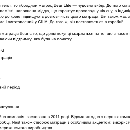
теплі, то гібридний матрац Bear Elite — чудовий вибір. До його скл
пам’яті, наповнена міддю, що гарантує прохолодну ніч сну, а індив
аю до краю підвищують довговічність цього матраца. Він також має 
d і виготовлений у США. До того ж, він поставляється в коробці!
 матраців Bear є те, що деякі покупці скаржаться на те, що з часом 
чаючи підтримку, яка була на початку.
st
траців
А
вий період
аштування
йна компанія, заснована в 2011 році. Відома як одна з перших комп
робці, Nest також створює матраци з особливим акцентом: викорис
мериканського виробництва.