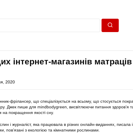
Пошук
их інтернет-магазинів матраців
ня, 2020
ник-фрілансер, що спеціалізується на всьому, що стосується пок
ру. Джек пише для mindbodygreen, висвітлюючи питання здоров’я т
м на покращення якості сну.
слин і журналіст, яка працювала в різних онлайн-виданнях, писала і
ми, пов’язані з екологією та кімнатними рослинами.