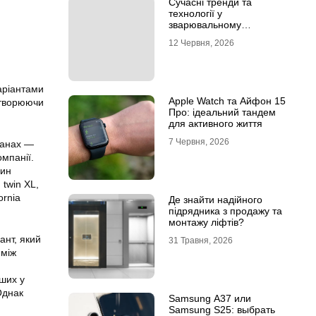
Сучасні тренди та
технології у
зварювальному
обладнанні: інтернет-
12 Червня, 2026
магазин Аргон
аріантами
Apple Watch та Айфон 15
створюючи
Про: ідеальний тандем
для активного життя
7 Червня, 2026
планах —
омпанії.
дин
 twin XL,
ornia
Де знайти надійного
підрядника з продажу та
монтажу ліфтів?
ант, який
31 Травня, 2026
 між
нших у
Однак
Samsung A37 или
Samsung S25: выбрать