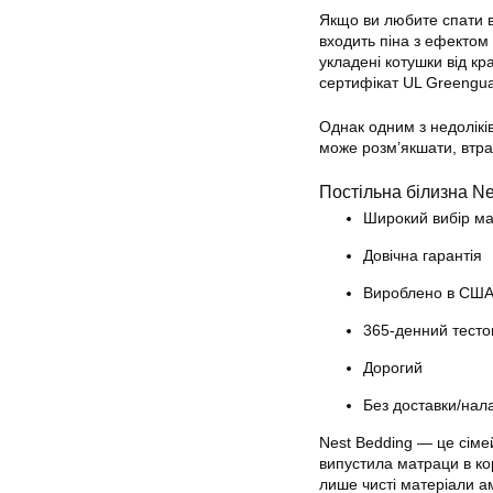
Якщо ви любите спати в 
входить піна з ефектом 
укладені котушки від кр
сертифікат UL Greenguar
Однак одним з недоліків
може розм’якшати, втра
Постільна білизна Ne
Широкий вибір ма
Довічна гарантія
Вироблено в СШ
365-денний тесто
Дорогий
Без доставки/нал
Nest Bedding — це сіме
випустила матраци в ко
лише чисті матеріали а