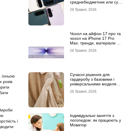
среднебюджетник или суб-
флагман
28 Травня, 2026
Чохол на айфон 17 про та
чохол на iPhone 17 Pro
Max: тренди, матеріали та
комфорт
28 Травня, 2026
Сучасні рішення для
, їхньою
гардеробу з базовими і
х років
універсальними моделями
орити
штанів
26 Травня, 2026
дбати
 Вироби
тю
Індивідуальні заняття з
логопедом: як працюють у
сткість і
Моватор
дводити