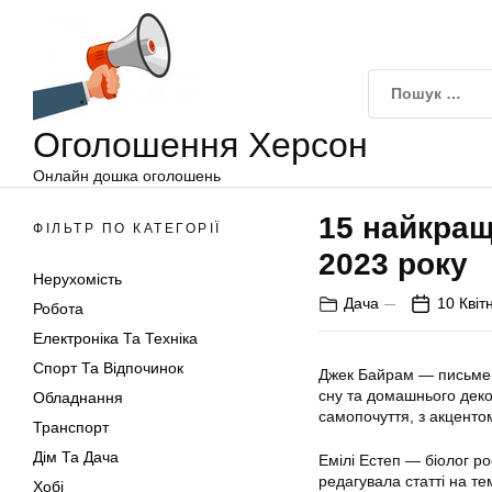
Оголошення
Перейти
Херсон
до
вмісту
Оголошення Херсон
Онлайн дошка оголошень
15 найкращ
ФІЛЬТР ПО КАТЕГОРІЇ
2023 року
Нерухомість
Дача
10 Квіт
Робота
Електроніка Та Техніка
Спорт Та Відпочинок
Джек Байрам — письмен
сну та домашнього деко
Обладнання
самопочуття, з акценто
Транспорт
Дім Та Дача
Емілі Естеп — біолог ро
редагувала статті на те
Хобі