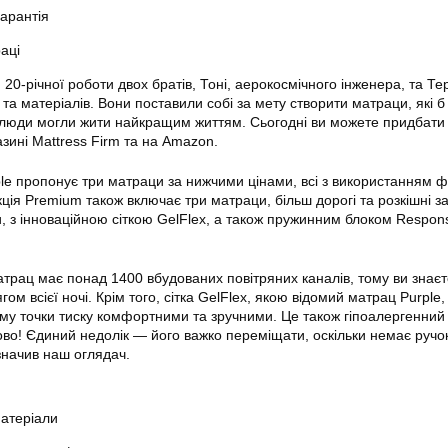
арантія
аці
 20-річної роботи двох братів, Тоні, аерокосмічного інженера, та Тер
та матеріалів. Вони поставили собі за мету створити матраци, які б
 люди могли жити найкращим життям. Сьогодні ви можете придбати
газині Mattress Firm та на Amazon.
rple пропонує три матраци за нижчими цінами, всі з використанням 
екція Premium також включає три матраци, більш дорогі та розкішні з
, з інноваційною сіткою GelFlex, а також пружинним блоком Respons
трац має понад 1400 вбудованих повітряних каналів, тому ви знаєт
гом всієї ночі. Крім того, сітка GelFlex, якою відомий матрац Purple
ому точки тиску комфортними та зручними. Це також гіпоалергенний 
ово! Єдиний недолік — його важко переміщати, оскільки немає ручо
значив наш оглядач.
матеріали