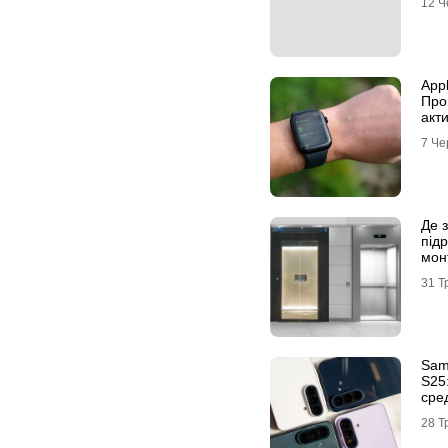
12 Ч
App
Про
акт
7 Че
Де 
під
мон
31 Т
Sam
S25
сре
фла
28 Т