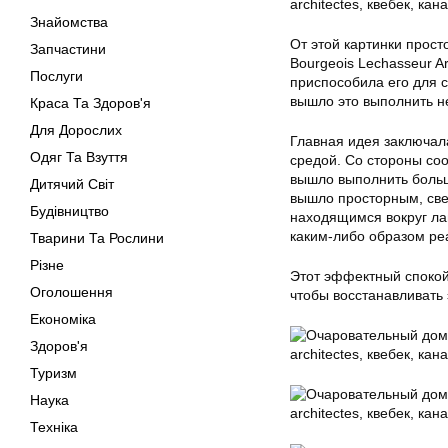
Знайомства
От этой картинки прост
Запчастини
Bourgeois Lechasseur A
Послуги
приспособила его для 
вышло это выполнить не
Краса Та Здоров'я
Для Дорослих
Главная идея заключал
Одяг Та Взуття
средой. Со стороны со
вышло выполнить больш
Дитячий Світ
вышло просторным, св
Будівництво
находящимся вокруг ла
каким-либо образом ре
Тварини Та Рослини
Різне
Этот эффектный спокой
Оголошення
чтобы восстанавливать
Економіка
Здоров'я
Туризм
Наука
Техніка