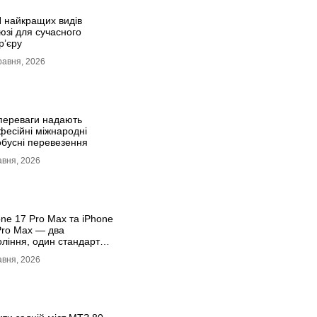
 найкращих видів
юзі для сучасного
р’єру
равня, 2026
 переваги надають
фесійні міжнародні
обусні перевезення
авня, 2026
one 17 Рro Мax та iРhone
Рro Мax — два
оління, один стандарт
міуму
авня, 2026