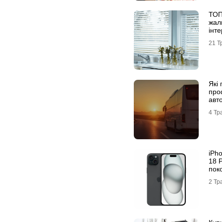
ТОП
жал
інте
21 Т
Які
про
авт
4 Тр
iРh
18 
пок
пре
2 Тр