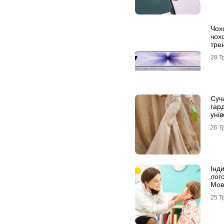
Чох
чох
тре
ком
28 Т
Суч
гар
уні
шта
26 Т
Інди
лог
Мов
25 Т