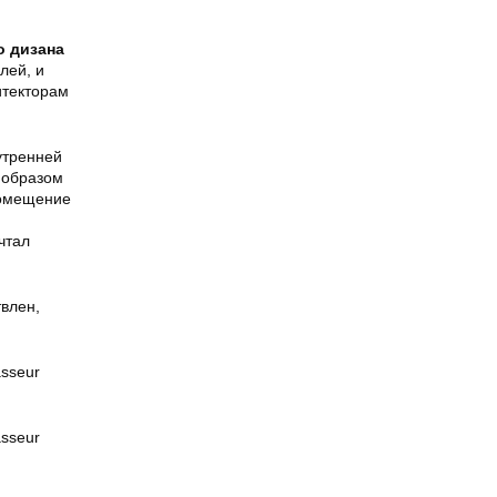
о дизана
лей, и
итекторам
утренней
 образом
Помещение
чтал
влен,