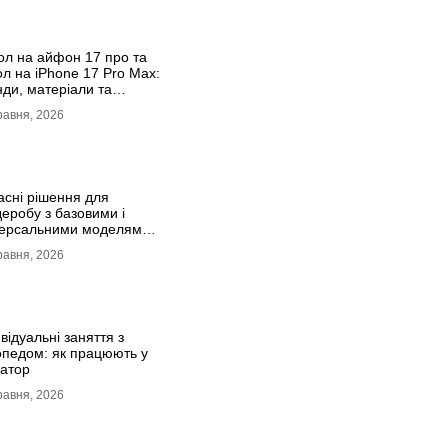
ол на айфон 17 про та
ол на iPhone 17 Pro Max:
нди, матеріали та
форт
равня, 2026
асні рішення для
деробу з базовими і
версальними моделями
нів
равня, 2026
відуальні заняття з
опедом: як працюють у
атор
равня, 2026