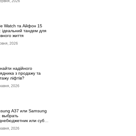
ервня, 2026
le Watch та Айфон 15
: ідеальний тандем для
ивного життя
рвня, 2026
знайти надійного
рядника з продажу та
тажу ліфтів?
равня, 2026
sung A37 или Samsung
: выбрать
днебюджетник или суб-
гман
равня, 2026