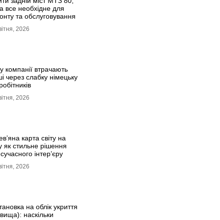
ти задній міст МТЗ 80,
та все необхідне для
онту та обслуговування
вітня, 2026
у компанії втрачають
і через слабку німецьку
робітників
вітня, 2026
в’яна карта світу на
у як стильне рішення
сучасного інтер’єру
вітня, 2026
ановка на облік укриття
вища): наскільки