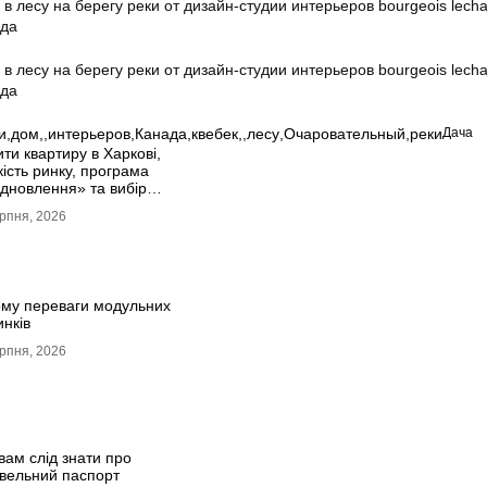
и
,
дом,
,
интерьеров
,
Канада
,
квебек,
,
лесу
,
Очаровательный
,
реки
Дача
ти квартиру в Харкові,
кість ринку, програма
ідновлення» та вибір
ла
рпня, 2026
ому переваги модульних
инків
рпня, 2026
вам слід знати про
івельний паспорт