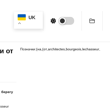
UK
и от
Позначки:
(на
,
(от
,
architectes
,
bourgeois
,
lechasseur
,
а
берегу