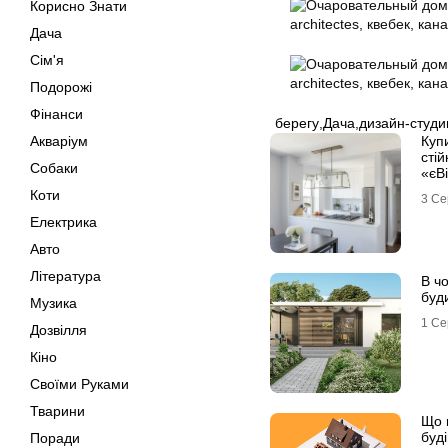
Корисно Знати
Дача
Сім'я
Подорожі
Фінанси
берегу
,
Дача
,
дизайн-студи
Акваріум
Купи
стій
Собаки
«єВ
жит
Коти
3 Се
Електрика
Авто
Література
В ч
буд
Музика
1 Се
Дозвілля
Кіно
Своїми Руками
Тварини
Що 
буд
Поради