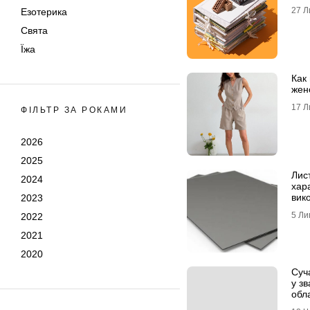
27 Л
Езотерика
Свята
Їжа
Как
жен
17 Л
ФІЛЬТР ЗА РОКАМИ
2026
2025
Лист
2024
хар
вико
2023
від
5 Ли
2022
2021
2020
Суча
у з
обла
маг