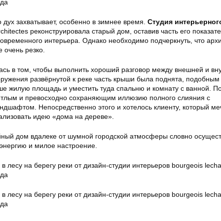
о дух захватывает, особенно в зимнее время.
Студия интерьерног
rchitectes реконструировала старый дом, оставив часть его показате
современного интерьера. Однако необходимо подчеркнуть, что арх
 очень резко.
ась в том, чтобы выполнить хороший разговор между внешней и вн
оружения развёрнутой к реке часть крыши была поднята, подобным
е жилую площадь и уместить туда спальню и комнату с ванной. 
етлым и превосходно сохраняющим иллюзию полного слияния с
ндшафтом. Непосредственно этого и хотелось клиенту, который ме
ализовать идею «дома на дереве».
ный дом вдалеке от шумной городской атмосферы словно осущест
 энергию и милое настроение.