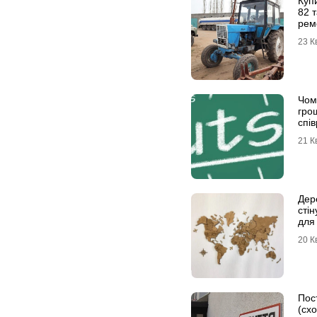
Купи
82 
рем
23 К
Чом
грош
спів
21 К
Дере
стін
для 
20 К
Пост
(схо