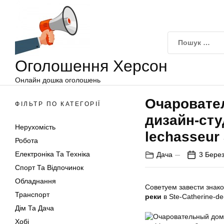
Оголошення
Перейти
Херсон
до
вмісту
Оголошення Херсон
Онлайн дошка оголошень
Очаровател
ФІЛЬТР ПО КАТЕГОРІЇ
дизайн-сту
Нерухомість
lechasseur 
Робота
Електроніка Та Техніка
Дача
3 Берез
Спорт Та Відпочинок
Обладнання
Советуем завести знак
Транспорт
реки
в Ste-Catherine-de-
Дім Та Дача
Хобі