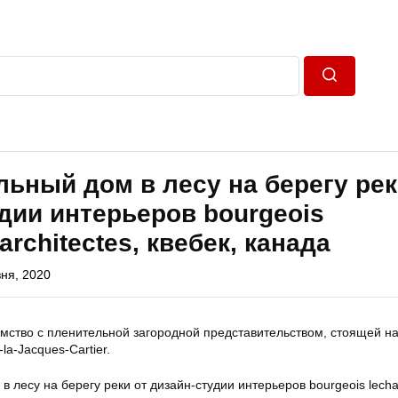
Пошук
ьный дом в лесу на берегу рек
дии интерьеров bourgeois
architectes, квебек, канада
ня, 2020
омство с пленительной загородной представительством, стоящей н
la-Jacques-Cartier.