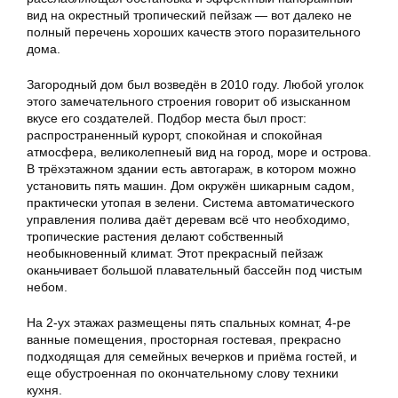
вид на окрестный тропический пейзаж — вот далеко не
полный перечень хороших качеств этого поразительного
дома.
Загородный дом был возведён в 2010 году. Любой уголок
этого замечательного строения говорит об изысканном
вкусе его создателей. Подбор места был прост:
распространенный курорт, спокойная и спокойная
атмосфера, великолепнеый вид на город, море и острова.
В трёхэтажном здании есть автогараж, в котором можно
установить пять машин. Дом окружён шикарным садом,
практически утопая в зелени. Система автоматического
управления полива даёт деревам всё что необходимо,
тропические растения делают собственный
необыкновенный климат. Этот прекрасный пейзаж
оканьчивает большой плавательный бассейн под чистым
небом.
На 2-ух этажах размещены пять спальных комнат, 4-ре
ванные помещения, просторная гостевая, прекрасно
подходящая для семейных вечерков и приёма гостей, и
еще обустроенная по окончательному слову техники
кухня.