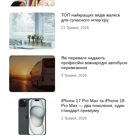
ТОП найкращих видів жалюзі
для сучасного інтер’єру
21 Травня, 2026
Які переваги надають
професійні міжнародні автобусні
перевезення
4 Травня, 2026
iРhone 17 Рro Мax та iРhone 18
Рro Мax — два покоління, один
стандарт преміуму
2 Травня, 2026