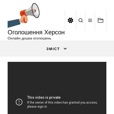
Оголошення
Перейти
Херсон
до
вмісту
Оголошення Херсон
Онлайн дошка оголошень
ЗМІСТ