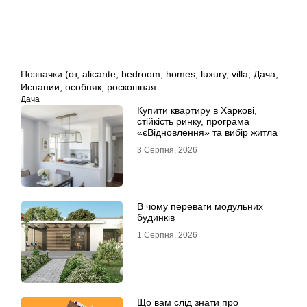
Позначки:
(от
,
alicante
,
bedroom
,
homes
,
luxury
,
villa
,
Дача
,
Испании
,
особняк
,
роскошная
Дача
Купити квартиру в Харкові,
стійкість ринку, програма
«єВідновлення» та вибір житла
3 Серпня, 2026
В чому переваги модульних
будинків
1 Серпня, 2026
Що вам слід знати про