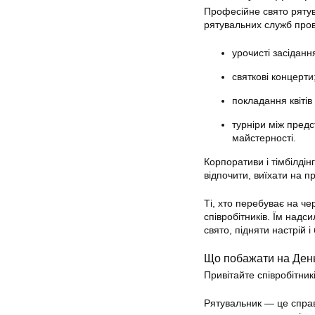
Професійне свято рятува
рятувальних служб пров
урочисті засіданн
святкові концерти
покладання квітів
турніри між предс
майстерності.
Корпоративи і тімбілдін
відпочити, виїхати на 
Ті, хто перебуває на че
співробітників. Їм надс
свято, підняти настрій і
Що побажати на Ден
Привітайте співробітник
Рятувальник — це справ