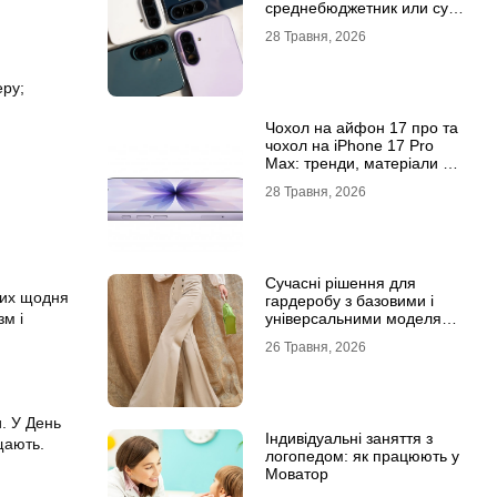
среднебюджетник или суб-
флагман
28 Травня, 2026
еру;
Чохол на айфон 17 про та
чохол на iPhone 17 Pro
Max: тренди, матеріали та
комфорт
28 Травня, 2026
Сучасні рішення для
 них щодня
гардеробу з базовими і
універсальними моделями
зм і
штанів
26 Травня, 2026
. У День
Індивідуальні заняття з
щають.
логопедом: як працюють у
Моватор