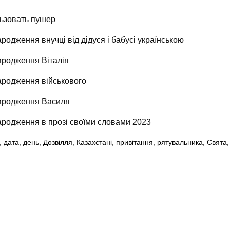
ьзовать пушер
родження внучці від дідуся і бабусі українською
ародження Віталія
ародження військового
народження Василя
ародження в прозі своїми словами 2023
,
дата
,
день
,
Дозвілля
,
Казахстані
,
привітання
,
рятувальника
,
Свята