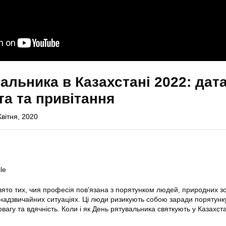
альника в Казахстані 2022: дата
та та привітання
Квітня, 2020
le
ято тих, чия професія пов’язана з порятунком людей, природних зо
надзвичайних ситуаціях. Ці люди ризикують собою заради порятунку
вагу та вдячність. Коли і як День рятувальника святкують у Казахст