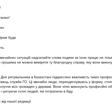
!
таємо!
мо.
брим буде
ть.
вичайних ситуацій надсилайте слова подяки за їхню працю не тільк
грошима не можна виміряти ту благородну справу, яку вони викону
Дня рятувальника в Казахстані підкреслює важливість таких профес
івець служби ГО. Ці звичайні люди, переодягнувшись у форму, стоя
олуччя всіх громадян у державі. Вони чітко виконують професійні об
і рятуючи сотні людей, які потрапили в біду.
 від нашої редакції