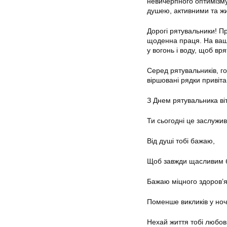
невичерпного оптимізму
душею, активними та ж
Дорогі рятувальники! Пр
щоденна праця. На ваши
у вогонь і воду, щоб вря
Серед рятувальників, го
віршовані рядки привіта
З Днем рятувальника в
Ти сьогодні це заслужив
Від душі тобі бажаю,
Щоб завжди щасливим 
Бажаю міцного здоров’я
Поменше викликів у ноч
Нехай життя тобі любов