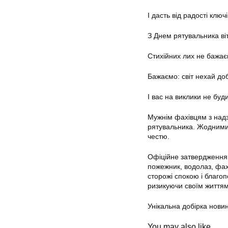
І дасть від радості ключі
З Днем рятувальника ві
Стихійних лих не бажає
Бажаємо: світ нехай до
І вас на виклики не буди
Мужнім фахівцям з надз
рятувальника. Жодними 
честю.
Офіційне затвердження 
пожежник, водолаз, фах
сторожі спокою і благоп
ризикуючи своїм життям 
Унікальна добірка новин
You may also like