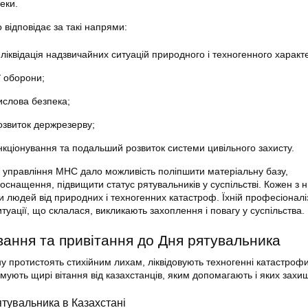
еки.
відповідає за такі напрями:
іквідація надзвичайних ситуацій природного і техногенного характ
ї оборони;
слова безпека;
звиток держрезерву;
кціонування та подальший розвиток системи цивільного захисту.
управління МНС дало можливість поліпшити матеріальну базу,
 оснащення, підвищити статус рятувальників у суспільстві. Кожен з
и людей від природних і техногенних катастроф. Їхній професіоналі
ситуації, що склалася, викликають захоплення і повагу у суспільства.
вання та привітання до Дня рятувальника
у протистоять стихійним лихам, ліквідовують техногенні катастрофи
мують щирі вітання від казахстанців, яким допомагають і яких захи
ятувальника в Казахстані