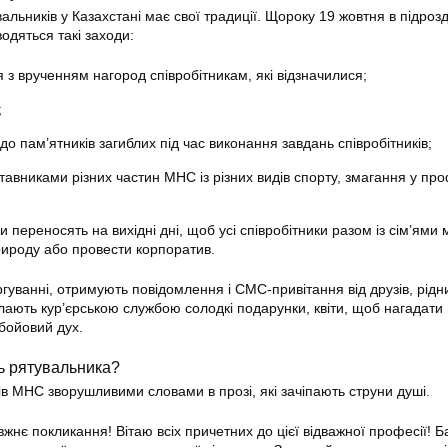
льників у Казахстані має свої традиції. Щороку 19 жовтня в підрозд
одяться такі заходи:
я з врученням нагород співробітникам, які відзначилися;
;
 до пам’ятників загиблих під час виконання завдань співробітників;
тавниками різних частин МНС із різних видів спорту, змагання у про
ги переносять на вихідні дні, щоб усі співробітники разом із сім’ями
природу або провести корпоратив.
ргуванні, отримують повідомлення і СМС-привітання від друзів, рідни
илають кур’єрською службою солодкі подарунки, квіти, щоб нагадати
 бойовий дух.
ь рятувальника?
ів МНС зворушливими словами в прозі, які зачіпають струни душі.
жнє покликання! Вітаю всіх причетних до цієї відважної професії! 