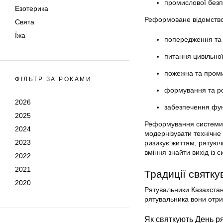
промислової безп
Езотерика
Реформоване відомство 
Свята
Їжа
попередження та л
питання цивільно
пожежна та проми
ФІЛЬТР ЗА РОКАМИ
формування та ро
2026
забезпечення фун
2025
Реформування системи 
2024
модернізувати технічне
2023
ризикує життям, рятуюч
вміння знайти вихід із 
2022
2021
Традиції святку
2020
Рятувальники Казахстан
рятувальника вони отри
Як святкують День р