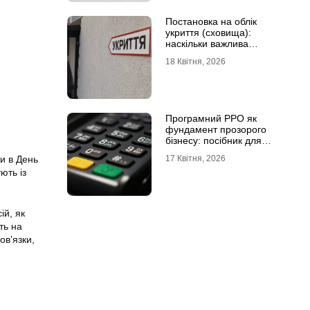
Постановка на облік
укриття (сховища):
наскільки важлива
кваліфікована допомога
18 Квітня, 2026
Програмний РРО як
фундамент прозорого
бізнесу: посібник для
сучасного ФОП
17 Квітня, 2026
и в День
ють із
ій, як
ть на
ов’язки,