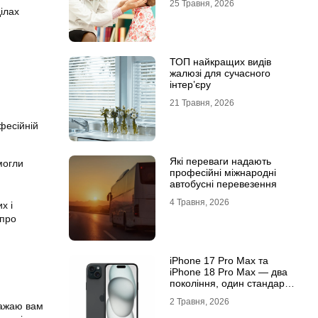
25 Травня, 2026
ілах
ТОП найкращих видів
жалюзі для сучасного
інтер’єру
21 Травня, 2026
фесійній
Які переваги надають
 могли
професійні міжнародні
автобусні перевезення
4 Травня, 2026
х і
 про
iРhone 17 Рro Мax та
iРhone 18 Рro Мax — два
покоління, один стандарт
преміуму
2 Травня, 2026
Бажаю вам