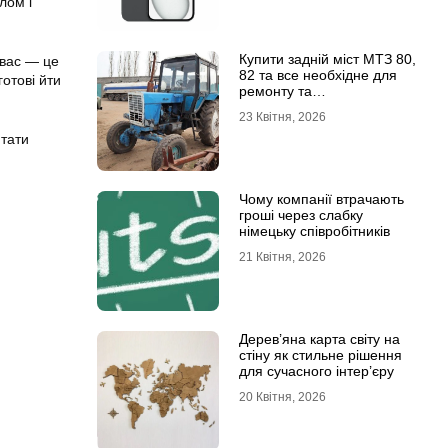
лом і
Купити задній міст МТЗ 80,
 вас — це
82 та все необхідне для
отові йти
ремонту та
обслуговування
23 Квітня, 2026
итати
Чому компанії втрачають
гроші через слабку
німецьку співробітників
21 Квітня, 2026
Дерев’яна карта світу на
стіну як стильне рішення
для сучасного інтер’єру
20 Квітня, 2026