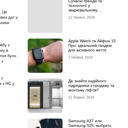
Сучасні тренди та
технології у
зварювальному
. Це
обладнанні: інтернет-
ових дат у
12 Червня, 2026
магазин Аргон
ьники
Apple Watch та Айфон 15
жбу з
Про: ідеальний тандем
для активного життя
оку в
втня було
7 Червня, 2026
 з
 з
Де знайти надійного
а з НС у
підрядника з продажу та
монтажу ліфтів?
31 Травня, 2026
Samsung A37 или
Samsung S25: выбрать