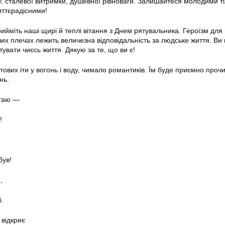
, сталевої витримки, душевної рівноваги. Залишайтеся молодими ті
иттєрадісними!
ийміть наші щирі й теплі вітання з Днем рятувальника. Героїзм для
х плечах лежить величезна відповідальність за людське життя. Ви г
тувати чиєсь життя. Дякую за те, що ви є!
тових іти у вогонь і воду, чимало романтиків. Їм буде приємно проч
нь.
ітаю —
!
був!
,
і.
 відкриє