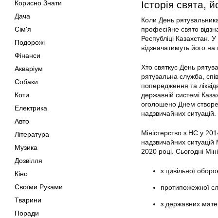
Корисно Знати
Історія свята, й
Дача
Коли День рятувальника
Сім'я
професійне свято відзна
Республіці Казахстан. 
Подорожі
відзначатимуть його на 
Фінанси
Хто святкує День рятув
Акваріум
рятувальна служба, спів
Собаки
попередження та ліквіда
Коти
державній системі Казах
оголошено Днем створен
Електрика
надзвичайних ситуацій.
Авто
Міністерство з НС у 20
Література
надзвичайних ситуацій М
Музика
2020 році. Сьогодні Мін
Дозвілля
з цивільної оборо
Кіно
Своїми Руками
протипожежної с
Тварини
з державних мате
Поради