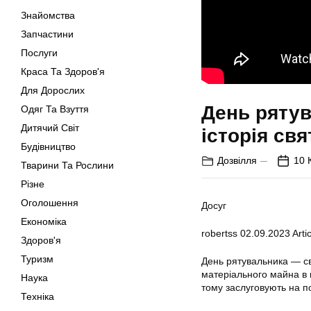
Знайомства
Запчастини
Послуги
Краса Та Здоров'я
Для Дорослих
День рятув
Одяг Та Взуття
Дитячий Світ
історія свя
Будівництво
Дозвілля
10 
Тварини Та Рослини
Різне
Оголошення
Досуг
Економіка
robertss
02.09.2023
Artic
Здоров'я
Туризм
День рятувальника — св
матеріального майна в 
Наука
тому заслуговують на по
Техніка