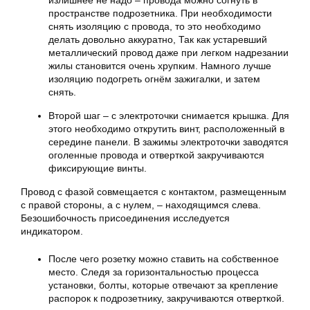
излишнее не надо – провода можно согнуть в
пространстве подрозетника. При необходимости
снять изоляцию с провода, то это необходимо
делать довольно аккуратно, Так как устаревший
металлический провод даже при легком надрезании
жилы становится очень хрупким. Намного лучше
изоляцию подогреть огнём зажигалки, и затем
снять.
Второй шаг – с электроточки снимается крышка. Для
этого необходимо открутить винт, расположенный в
середине панели. В зажимы электроточки заводятся
оголенные провода и отверткой закручиваются
фиксирующие винты.
Провод с фазой совмещается с контактом, размещенным
с правой стороны, а с нулем, – находящимся слева.
Безошибочность присоединения исследуется
индикатором.
После чего розетку можно ставить на собственное
место. Следя за горизонтальностью процесса
установки, болты, которые отвечают за крепление
распорок к подрозетнику, закручиваются отверткой.