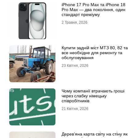
iРhone 17 Рro Мax та iРhone 18
Рro Мax — два покоління, один
стандарт преміуму
2 Травня, 2026
Купити задній міст МТЗ 80, 82 та
все необхідне для ремонту та
обслуговування
23 Квітня, 2026
Чому компанії втрачають гроші
через слабку німецьку
співробітників
21 Квітня, 2026
Дерев’яна карта світу на стіну як