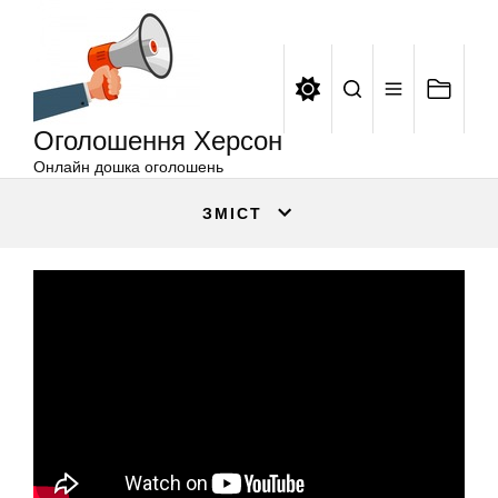
Оголошення
Перейти
Херсон
до
вмісту
Оголошення Херсон
Онлайн дошка оголошень
ЗМІСТ