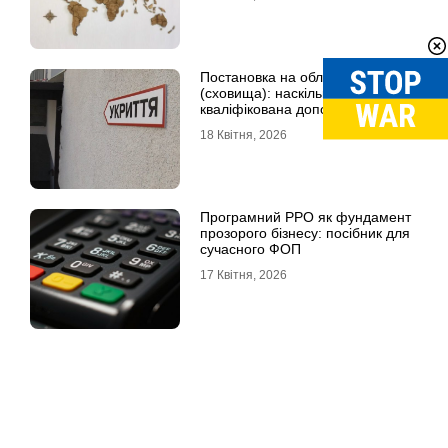
Постановка на облік укриття
(сховища): наскільки важлива
кваліфікована допомога
18 Квітня, 2026
Програмний РРО як фундамент
прозорого бізнесу: посібник для
сучасного ФОП
17 Квітня, 2026