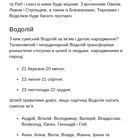
та Риб і союз із ними буде міцним. З вогненним Овном,
Левом і Стрільцем, а також із Близнюками, Терезами і
Водолієм буде багато протиріч.
Водолій
З ким сумісний Водолій за ім’ям і датою народження?
Талановитий і неординарний Водолій трансформує
романтичні стосунки в шлюб із людьми, народженими в
період:
21 березня-20 квітня;
23 липня-21 серпня;
23 листопада-22 грудня.
Шлюб триватиме довго, якщо партнер Водолія носить
сумісне ім’я:
Андрій, Віталій, Володимир, Валерій, Владислав,
Всеволод, Євген, Геннадій і Гліб.
Анна, Аліна, Віола, Влада, Жанна, Ірина та