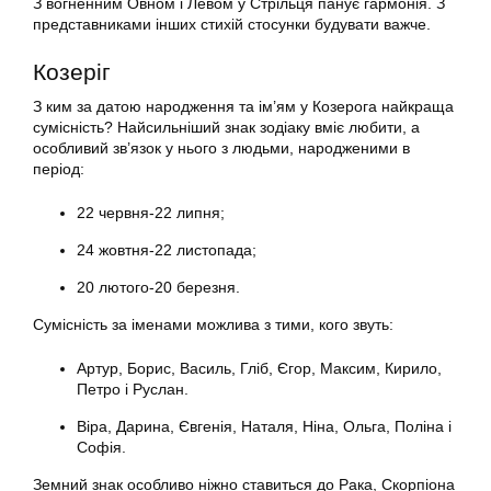
З вогненним Овном і Левом у Стрільця панує гармонія. З
представниками інших стихій стосунки будувати важче.
Козеріг
З ким за датою народження та ім’ям у Козерога найкраща
сумісність? Найсильніший знак зодіаку вміє любити, а
особливий зв’язок у нього з людьми, народженими в
період:
22 червня-22 липня;
24 жовтня-22 листопада;
20 лютого-20 березня.
Сумісність за іменами можлива з тими, кого звуть:
Артур, Борис, Василь, Гліб, Єгор, Максим, Кирило,
Петро і Руслан.
Віра, Дарина, Євгенія, Наталя, Ніна, Ольга, Поліна і
Софія.
Земний знак особливо ніжно ставиться до Рака, Скорпіона