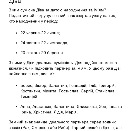
Діва
З ким сумісна Діва за датою народження та ім’ям?
Педантичний і скрупульозний знак звертає увагу на тих,
хто народжений у період:
22 червня-22 липня;
24 жовтня-22 листопада;
20 лютого-20 березня.
З ними у Діви ідеальна сумісність. Для надійності можна
дізнатися, чи підходить партнер за ім’ям. У цьому разі Діві
найлегше з тим, чиє ім’я:
Борис, Віктор, Валентин, Геннадій, Гліб, Григорій,
Костянтин, Микита, Ростислав, Сергій, Станіслав і
Тимофій.
Анна, Анастасія, Валентина, Єлизавета, Зоя, Інна та
Ірина, Христина, Лідія, Марія.
Земний знак знайде ідеального партнера серед водних
знаків (Рак, Скорпіон або Риби). Гарний шлюб із Дівою, а зі