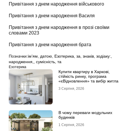
Привітання з днем народження військового
Привітання з днем народження Василя
Привітання з днем народження в прозі своїми
словами 2023
Привітання з днем народження брата
Позначки:
ім’ям
,
датою
,
Езотерика
,
за
,
знаків
,
зодіаку:
,
народження,
,
сумісність
,
та
Езотерика
Купити квартиру в Харкові,
стійкість ринку, програма
«єВідновлення» та вибір житла
3 Серпня, 2026
В чому переваги модульних
будинків
1 Серпня, 2026