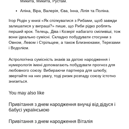
Микита, Микита, Рустам.
Аліна, Віра, Валерія, Єва, Інна, Лілія та Поліна.
Ігор Родін у книзі «Як спілкуватися з Рибами, щоб завжди
залишатися у виграші?» пише, що Риби рідко роблять
перший крок. Телець, Діва і Козеріг набагато сміливіші, тож
вони ідеально сумісні. Складно побудувати стосунки з
Овном, Левом і Стрільцем, а також Близнюками, Терезами
і Водолієм.
Астрологічна сумісність знаків за датою народження і
нумерологія імені допомагають побудувати прогноз для
любовного союзу. Вибираючи партнера для шлюбу,
звертайте на них увагу, тоді ризик розпаду союзу істотно
знизиться.
You may also like
Привітання з днем народження внучці від дідуся і
бабусі українською
Привітання з днем народження Віталія