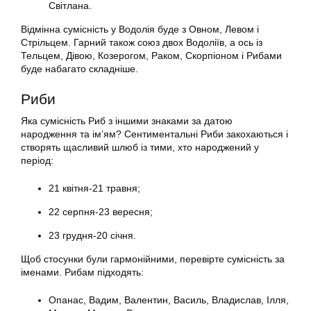
Світлана.
Відмінна сумісність у Водолія буде з Овном, Левом і
Стрільцем. Гарний також союз двох Водоліїв, а ось із
Тельцем, Дівою, Козерогом, Раком, Скорпіоном і Рибами
буде набагато складніше.
Риби
Яка сумісність Риб з іншими знаками за датою
народження та ім’ям? Сентиментальні Риби закохаються і
створять щасливий шлюб із тими, хто народжений у
період:
21 квітня-21 травня;
22 серпня-23 вересня;
23 грудня-20 січня.
Щоб стосунки були гармонійними, перевірте сумісність за
іменами. Рибам підходять:
Опанас, Вадим, Валентин, Василь, Владислав, Ілля,