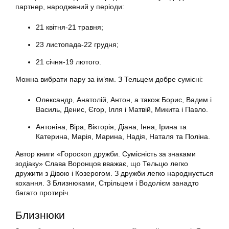
партнер, народжений у періоди:
21 квітня-21 травня;
23 листопада-22 грудня;
21 січня-19 лютого.
Можна вибрати пару за ім’ям. З Тельцем добре сумісні:
Олександр, Анатолій, Антон, а також Борис, Вадим і
Василь, Денис, Єгор, Ілля і Матвій, Микита і Павло.
Антоніна, Віра, Вікторія, Діана, Інна, Ірина та
Катерина, Марія, Марина, Надія, Наталя та Поліна.
Автор книги «Гороскоп дружби. Сумісність за знаками
зодіаку» Слава Воронцов вважає, що Тельцю легко
дружити з Дівою і Козерогом. З дружби легко народжується
кохання. З Близнюками, Стрільцем і Водолієм занадто
багато протиріч.
Близнюки