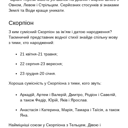
Овном, Левом і Стрільцем. Серйозних стосунків зі знаками
Землі та Води краще уникати.
Скорпіон
З ким сумісний Скорпіон за ім’ям і датою народження?
Таємничий представник водної стихії знайде спільну мову
з тими, хто народжений:
21 квітня-21 травня;
22 серпня-23 вересня;
23 грудня-20 січня.
Хороша сумісність у Скорпіона з тими, кого звуть:
Аркадій, Артем і Валерій, Дмитро, Родіон і Савелій,
а також Федір, Юрій, Яків і Ярослав.
Анастасія і Катерина, Марія, Тамара і Таїсія, а також
Яна.
Найміцніші союзи у Скорпіона з Тельцем, Дівою і