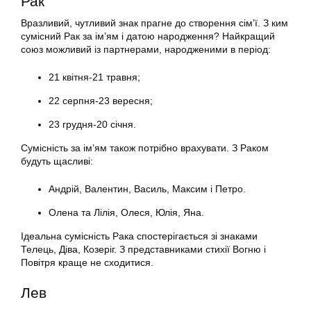
Рак
Вразливий, чутливий знак прагне до створення сім’ї. З ким
сумісний Рак за ім’ям і датою народження? Найкращий
союз можливий із партнерами, народженими в період:
21 квітня-21 травня;
22 серпня-23 вересня;
23 грудня-20 січня.
Сумісність за ім’ям також потрібно врахувати. З Раком
будуть щасливі:
Андрій, Валентин, Василь, Максим і Петро.
Олена та Лілія, Олеся, Юлія, Яна.
Ідеальна сумісність Рака спостерігається зі знаками
Телець, Діва, Козеріг. З представниками стихії Вогню і
Повітря краще не сходитися.
Лев