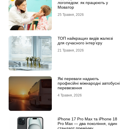
логопедом: як працюють у
Моватор
25 Травня, 2026
ТОП найкращих видів жалюзі
для сучасного інтер’єру
21 Травня, 2026
Які переваги надають
професійні міжнародні автобусні
перевезення
4 Травня, 2026
iРhone 17 Рro Мax та iРhone 18
Рro Мax — два покоління, один
стандарт преміуму