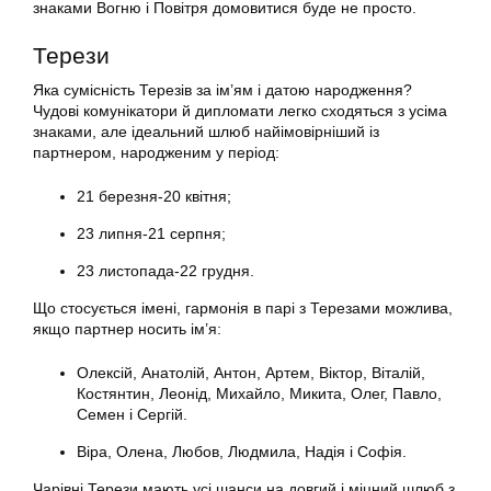
знаками Вогню і Повітря домовитися буде не просто.
Терези
Яка сумісність Терезів за ім’ям і датою народження?
Чудові комунікатори й дипломати легко сходяться з усіма
знаками, але ідеальний шлюб найімовірніший із
партнером, народженим у період:
21 березня-20 квітня;
23 липня-21 серпня;
23 листопада-22 грудня.
Що стосується імені, гармонія в парі з Терезами можлива,
якщо партнер носить ім’я:
Олексій, Анатолій, Антон, Артем, Віктор, Віталій,
Костянтин, Леонід, Михайло, Микита, Олег, Павло,
Семен і Сергій.
Віра, Олена, Любов, Людмила, Надія і Софія.
Чарівні Терези мають усі шанси на довгий і міцний шлюб з