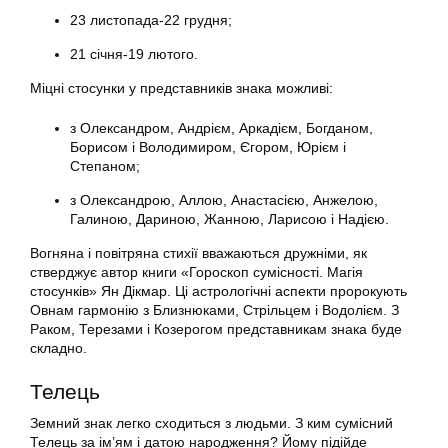
23 листопада-22 грудня;
21 січня-19 лютого.
Міцні стосунки у представників знака можливі:
з Олександром, Андрієм, Аркадієм, Богданом,
Борисом і Володимиром, Єгором, Юрієм і
Степаном;
з Олександрою, Аллою, Анастасією, Анжелою,
Галиною, Дариною, Жанною, Ларисою і Надією.
Вогняна і повітряна стихії вважаються дружніми, як
стверджує автор книги «Гороскоп сумісності. Магія
стосунків» Ян Дікмар. Ці астрологічні аспекти пророкують
Овнам гармонію з Близнюками, Стрільцем і Водолієм. З
Раком, Терезами і Козерогом представникам знака буде
складно.
Телець
Земний знак легко сходиться з людьми. З ким сумісний
Телець за ім’ям і датою народження? Йому підійде