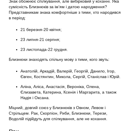
Знак обожнює спілкування, але вибірковий у коханні. Яка
сумісність Близнюків за ім’ям і датою народження?
Представникам знака комфортніше з тими, хто народився
в період:
21 березня-20 квітня;
23 липня-21 серпня;
23 листопада-22 грудня.
Близнюки знаходять спільну мову з тими, кого звуть:
Анатолій, Аркадій, Валерій, Георгій, Данило, Ігор,
Євген, Костянтин, Микола, Сергій, Станіслав і Юрій.
Аліна, Аліса, Анастасія, Вероніка, Олена,
Єлизавета, Катерина, Ксенія і Маргарита, а також
Надія і Оксана.
Міцний, довгий союз у Близнюків з Овном, Левом і
Стрільцем. Рак, Скорпіон, Риби, Близнюки, Терези,
Водолій підійдуть для спілкування, але не кохання.