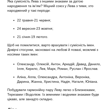
Яка сумісність Лева з іншими знаками за датою
народження та ім’ям? Міцний союз у Лева з тими, хто
народжений у такі періоди:
22 травня-21 червня;
24 вересня-23 жовтня;
21 січня-19 лютого.
Щоб не помилитися, варто врахувати і сумісність імен.
Довірчі стосунки, засновані на любові й повазі, можливі з
носіями таких імен:
Олександр, Олексій, Антон, Аркадій, Давид, Данило,
Ілля, Кирило, Лев, Марк, Роман, Руслан і Ярослав.
Аліна, Алла, Олександра, Антоніна, Вероніка,
Дарина, Жанна, Христина, Надія, Наталя, Юліана.
Побудувати гармонійну пару Леву легко з Близнюками,
Терезами і Водолієм. Із земними і водними знаками буде
цікаво, але занадто складно.