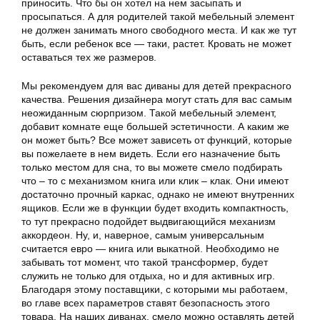
приносить. Что бы он хотел на нем засыпать и
просыпаться. А для родителей такой мебельный элемент
не должен занимать много свободного места. И как же тут
быть, если ребенок все — таки, растет. Кровать не может
оставаться тех же размеров.
Мы рекомендуем для вас диваны для детей прекрасного
качества. Решения дизайнера могут стать для вас самым
неожиданным сюрпризом. Такой мебельный элемент,
добавит комнате еще большей эстетичности. А каким же
он может быть? Все может зависеть от функций, которые
вы пожелаете в нем видеть. Если его назначение быть
только местом для сна, то вы можете смело подбирать
что – то с механизмом книга или клик – клак. Они имеют
достаточно прочный каркас, однако не имеют внутренних
ящиков. Если же в функции будет входить компактность,
то тут прекрасно подойдет выдвигающийся механизм
аккордеон. Ну, и, наверное, самым универсальным
считается евро — книга или выкатной. Необходимо не
забывать тот момент, что такой трансформер, будет
служить не только для отдыха, но и для активных игр.
Благодаря этому поставщики, с которыми мы работаем,
во главе всех параметров ставят безопасность этого
товара. На наших диванах, смело можно оставлять детей