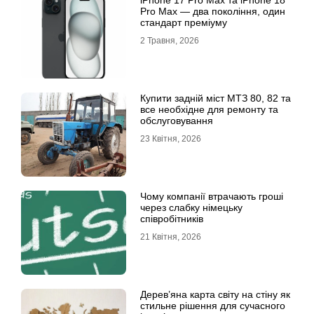
iРhone 17 Рro Мax та iРhone 18
Рro Мax — два покоління, один
стандарт преміуму
2 Травня, 2026
Купити задній міст МТЗ 80, 82 та
все необхідне для ремонту та
обслуговування
23 Квітня, 2026
Чому компанії втрачають гроші
через слабку німецьку
співробітників
21 Квітня, 2026
Дерев’яна карта світу на стіну як
стильне рішення для сучасного