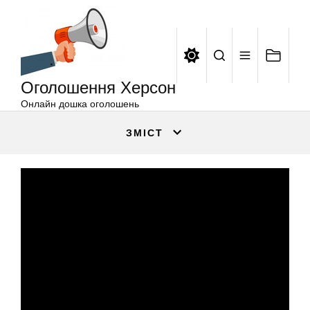
Оголошення
Перейти
Херсон
до
вмісту
Оголошення Херсон
Онлайн дошка оголошень
ЗМІСТ