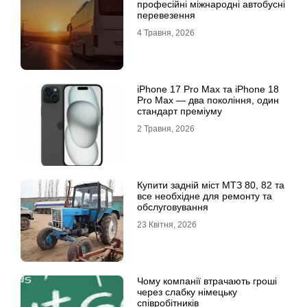
професійні міжнародні автобусні
перевезення
4 Травня, 2026
iРhone 17 Рro Мax та iРhone 18
Рro Мax — два покоління, один
стандарт преміуму
2 Травня, 2026
Купити задній міст МТЗ 80, 82 та
все необхідне для ремонту та
обслуговування
23 Квітня, 2026
Чому компанії втрачають гроші
через слабку німецьку
співробітників