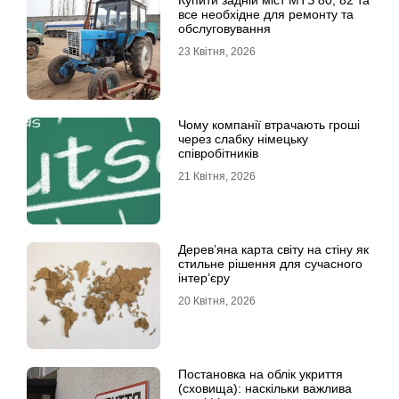
Купити задній міст МТЗ 80, 82 та
все необхідне для ремонту та
обслуговування
23 Квітня, 2026
Чому компанії втрачають гроші
через слабку німецьку
співробітників
21 Квітня, 2026
Дерев’яна карта світу на стіну як
стильне рішення для сучасного
інтер’єру
20 Квітня, 2026
Постановка на облік укриття
(сховища): наскільки важлива