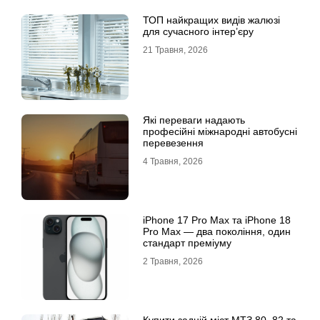
ТОП найкращих видів жалюзі
для сучасного інтер’єру
21 Травня, 2026
Які переваги надають
професійні міжнародні автобусні
перевезення
4 Травня, 2026
iРhone 17 Рro Мax та iРhone 18
Рro Мax — два покоління, один
стандарт преміуму
2 Травня, 2026