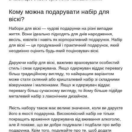
Кому можна подарувати набір для
віскі?
Набори для віскі — чудові подарунки на різні випадки
життя. Вони ідеально підходять для днів народження,
весіль, ювілеїв і навіть як корпоративний подарунок. Набір
для віскі — це продуманий і практичний подарунок, який
неодмінно оцінить будь-який поціновувач віскі.
Даруючи набір для віскі, важливо враховувати особистий
стиль і смак одержувача. Якщо одержувач віддає перевагу
більш традиційному вигляду, то найкращим варіантом
може стати скляний або кришталевий набір зі складними
візерунками і малюнками. Якщо ж одержувач віддає
перевагу більш сучасному вигляду, то йому більше підійде
металевий набір з лаконічним дизайном.
Якість набору також має велике значення, коли ви даруєте
його в якості подарунка. Високоякісний набір не тільки
покращить враження одержувача від вживання алкоголю,
але й покаже, що ви добре подумали і подбали про вибір
подарунка. Крім того, подумайте про те, щоб додати