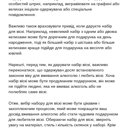
особистий штрих, наприклад, вигравіювати на графині або
келихах ініціали одержувача або спеціальне
повідомлення.
Важливо також враховувати привід, коли даруєте набір
для віскі. Наприклад, невеликий набір з одним або двома
келихами може бути доречним для подарунка на день
народження, тоді як більший набір з шістьма або більше
келихами краще підійде для подарунка на весілля або
ювілей.
Нарешті, перед тим, як дарувати набір віскі, важливо
переконатися, що одержувач досяг встановленого
законом віку для вживання алкоголю і любить віскі. Хоча
набір віскі може бути продуманим подарунком, він може
не підійти людині, яка не вживає алкоголь або не
полюбляє саме віскі.
Отже, вибір набору для віскі може бути цікавим і
захоплюючим процесом, який може покращити ваш
досвід вживання алкоголю або стати чудовим подарунком
для любителя віскі. Обираючи набір для віскі, зверніть
увагу на матеріал, стиль і кількість склянок у наборі. Крім