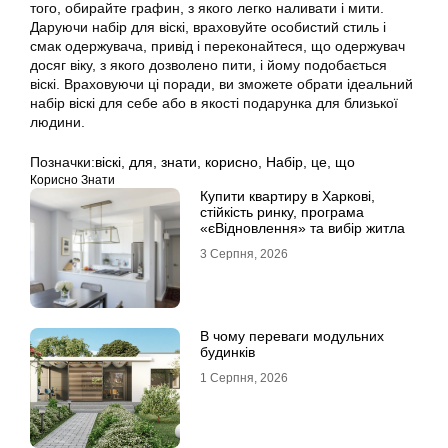
того, обирайте графин, з якого легко наливати і мити.
Даруючи набір для віскі, враховуйте особистий стиль і
смак одержувача, привід і переконайтеся, що одержувач
досяг віку, з якого дозволено пити, і йому подобається
віскі. Враховуючи ці поради, ви зможете обрати ідеальний
набір віскі для себе або в якості подарунка для близької
людини.
Позначки:
віскі
,
для
,
знати
,
корисно
,
Набір
,
це
,
що
Корисно Знати
Купити квартиру в Харкові,
стійкість ринку, програма
«єВідновлення» та вибір житла
3 Серпня, 2026
В чому переваги модульних
будинків
1 Серпня, 2026