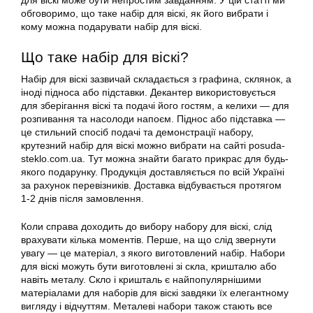
для віскі може бути непростим завданням. У цій статті ми
обговоримо, що таке набір для віскі, як його вибрати і
кому можна подарувати набір для віскі.
Що таке набір для віскі?
Набір для віскі зазвичай складається з графина, склянок, а
іноді підноса або підставки. Декантер використовується
для зберігання віскі та подачі його гостям, а келихи — для
розпивання та насолоди напоєм. Піднос або підставка —
це стильний спосіб подачі та демонстрації набору,
крутезний набір для віскі можно вибрати на сайті posuda-
steklo.com.ua. Тут можна знайти багато прикрас для будь-
якого подарунку. Продукція доставляється по всій Україні
за рахунок перевізників. Доставка відбувається протягом
1-2 днів після замовлення.
Коли справа доходить до вибору набору для віскі, слід
врахувати кілька моментів. Перше, на що слід звернути
увагу — це матеріал, з якого виготовлений набір. Набори
для віскі можуть бути виготовлені зі скла, кришталю або
навіть металу. Скло і кришталь є найпопулярнішими
матеріалами для наборів для віскі завдяки їх елегантному
вигляду і відчуттям. Металеві набори також стають все