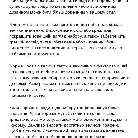
найкращим варіантом. Якщо ж ви віддаєте перевагу більш
сучасному вигляду, то металевий набір з лаконічним
дизайном може бути більш доречним у вашому стилі.
Якість матеріалів, з яких виготовлений набір, також має
велике значення. Високоякісне скло або кришталь
покращить зовнішній вигляд набору, а також забезпечить
кращий досвід пиття. Металеві набори повинні бути
виготовлені з високоякісних матеріалів, які є міцними та
стійкими до потьмяніння.
Форма і розмір келихів також є важливими факторами, які
слід враховувати. Форма келиха може вплинути на смак
віскі, тому важливо обирати келихи, спеціально призначені
для віскі. Розмір келихів також слід враховувати, виходячи
з того, скільки віскі ви зазвичай наливаєте і як часто
приймаєте гостей.
Коли справа доходить до вибору графина, існує безліч
варіантів. Декантери можуть бути виготовлені зі скла,
кришталю або металу, а також мати різноманітний дизайн
і форму. Важливо вибрати достатньо великий графин,
щоб вмістити ту кількість віскі, яку ви зазвичай наливаєте,
а також щоб з нього було легко наливати і мити.