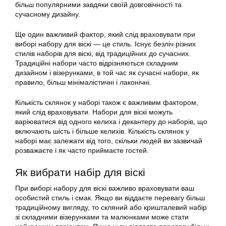
більш популярними завдяки своїй довговічності та
сучасному дизайну.
Ще один важливий фактор, який слід враховувати при
виборі набору для віскі — це стиль. Існує безліч різних
стилів наборів для віскі, від традиційних до сучасних.
Традиційні набори часто відрізняються складним
дизайном і візерунками, в той час як сучасні набори, як
правило, більш мінімалістичні і лаконічні.
Кількість склянок у наборі також є важливим фактором,
який слід враховувати. Набори для віскі можуть
варіюватися від одного келиха і декантеру до наборів, що
включають шість і більше келихів. Кількість склянок у
наборі має залежати від того, скільки людей ви зазвичай
розважаєте і як часто приймаєте гостей.
Як вибрати набір для віскі
При виборі набору для віскі важливо враховувати ваш
особистий стиль і смак. Якщо ви віддаєте перевагу більш
традиційному вигляду, то скляний або кришталевий набір
зі складними візерунками та малюнками може стати